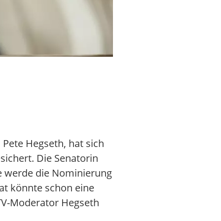
Die Gruppe «Code Pink» gehört z
Pete Hegseth, hat sich
sichert. Die Senatorin
 sie werde die Nominierung
at könnte schon eine
TV-Moderator Hegseth