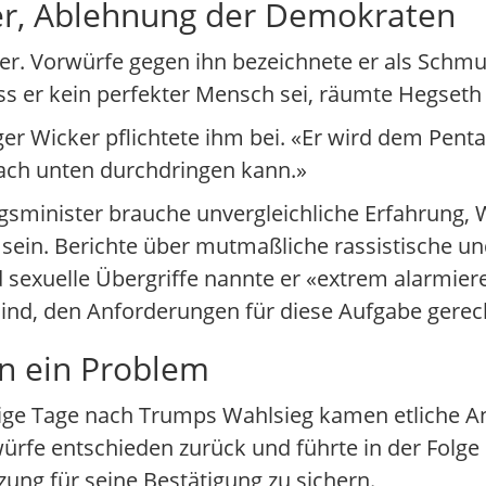
er, Ablehnung der Demokraten
rer. Vorwürfe gegen ihn bezeichnete er als Schm
ss er kein perfekter Mensch sei, räumte Hegseth 
r Wicker pflichtete ihm bei. «Er wird dem Penta
nach unten durchdringen kann.»
gsminister brauche unvergleichliche Erfahrung, 
sein. Berichte über mutmaßliche rassistische un
xuelle Übergriffe nannte er «extrem alarmieren
t sind, den Anforderungen für diese Aufgabe gere
n ein Problem
ige Tage nach Trumps Wahlsieg kamen etliche 
würfe entschieden zurück und führte in der Folge
zung für seine Bestätigung zu sichern.