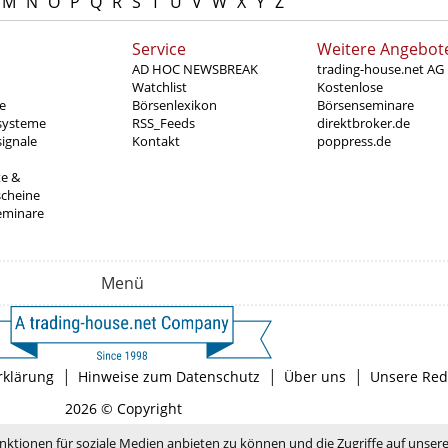
M
N
O
P
Q
R
S
T
U
V
W
X
Y
Z
Service
Weitere Angebot
AD HOC NEWSBREAK
trading-house.net AG
Watchlist
Kostenlose
e
Börsenlexikon
Börsenseminare
systeme
RSS_Feeds
direktbroker.de
ignale
Kontakt
poppress.de
te &
scheine
eminare
Menü
|
|
|
rklärung
Hinweise zum Datenschutz
Über uns
Unsere Red
2026 © Copyright
nktionen für soziale Medien anbieten zu können und die Zugriffe auf unser