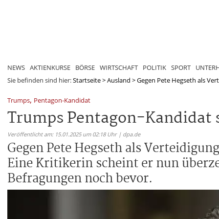
NEWS
AKTIENKURSE
BÖRSE
WIRTSCHAFT
POLITIK
SPORT
UNTER
Sie befinden sind hier:
Startseite
>
Ausland
>
Gegen Pete Hegseth als Verte
,
Trumps
Pentagon-Kandidat
Trumps Pentagon-Kandidat si
Veröffentlicht am: 15.01.2025 um 02:18 Uhr | dpa.de
Gegen Pete Hegseth als Verteidigung
Eine Kritikerin scheint er nun über
Befragungen noch bevor.