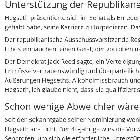
Unterstützung der Republikan
Hegseth präsentierte sich im Senat als Erneue
gehabt habe, seine Karriere zu torpedieren. Da
Der republikanische Ausschussvorsitzende Roge
Ethos einhauchen, einen Geist, der von oben 
Der Demokrat Jack Reed sagte, ein Verteidigun
Er müsse vertrauenswürdig und überparteilich 
Äußerungen Hegseths, Alkoholmissbrauch und se
Hegseth, ich glaube nicht, dass Sie qualifizier
Schon wenige Abweichler wäre
Seit der Bekanntgabe seiner Nominierung wen
Hegseth ans Licht. Der 44-Jährige wies die Vor
Senatoren, um sich die erforderliche Unterstüt