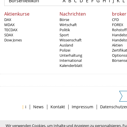
Börsenlexikon
A
B
C
D
E
F
G
H
I
J
K
L
Aktienkurse
Nachrichten
broker
DAX
Börse
CFD
MDAX
Wirtschaft
FOREX
TECDAX
Politik
Rohstoff
SDAX
Sport
Handels
Dow Jones
Wissenschaft
Handelss
Ausland
Aktien
Polizei
Zertifika
Unterhaltung
Options
International
Börsens
Kalenderblatt
|
|
|
|
|
i
News
Kontakt
Impressum
Datenschutze
Wir verwenden Cookies, um Inhalte und Anzeigen zu personalisieren, Fu