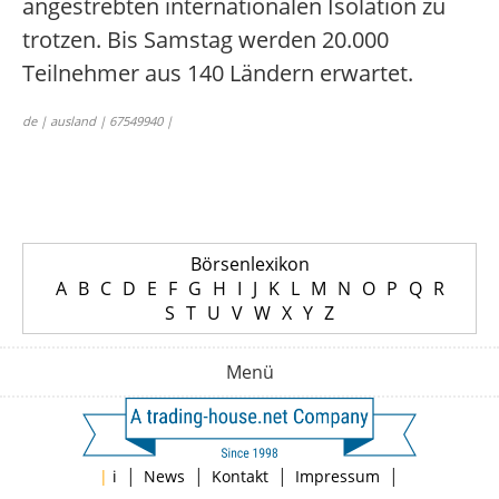
angestrebten internationalen Isolation zu
trotzen. Bis Samstag werden 20.000
Teilnehmer aus 140 Ländern erwartet.
de | ausland | 67549940 |
Börsenlexikon
A
B
C
D
E
F
G
H
I
J
K
L
M
N
O
P
Q
R
S
T
U
V
W
X
Y
Z
Menü
|
|
|
|
|
i
News
Kontakt
Impressum