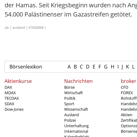
der Hamas. Seit Kriegsbeginn wurden nach An
54.000 Palästinenser im Gazastreifen getötet.
de | ausland | 67426068 |
Börsenlexikon
A
B
C
D
E
F
G
H
I
J
K
L
Aktienkurse
Nachrichten
broker
DAX
Börse
CFD
MDAX
Wirtschaft
FOREX
TECDAX
Politik
Rohstoff
SDAX
Sport
Handels
Dow Jones
Wissenschaft
Handelss
Ausland
Aktien
Polizei
Zertifika
Unterhaltung
Options
International
Börsens
Kalenderblatt