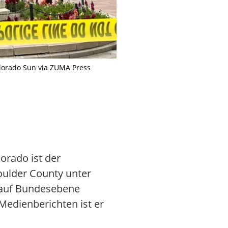
olorado Sun via ZUMA Press
Der mutmaßliche Täter plante di
orado ist der
oulder County unter
m auf Bundesebene
Medienberichten ist er