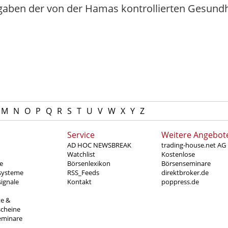
gaben der von der Hamas kontrollierten Gesund
M
N
O
P
Q
R
S
T
U
V
W
X
Y
Z
Service
Weitere Angebot
AD HOC NEWSBREAK
trading-house.net AG
Watchlist
Kostenlose
e
Börsenlexikon
Börsenseminare
systeme
RSS_Feeds
direktbroker.de
ignale
Kontakt
poppress.de
te &
scheine
eminare