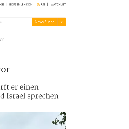
OGS
BÖRSENLEXIKON
RSS
WATCHLIST
Menü ein-/ausblenden
News Suche
GE
ror
ft er einen
d Israel sprechen