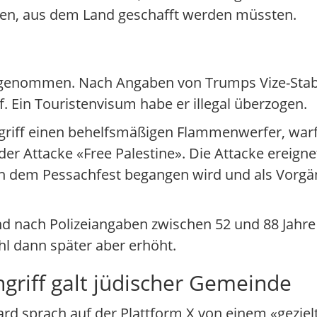
seien, aus dem Land geschafft werden müssten.
tgenommen. Nach Angaben von Trumps Vize-Stab
f. Ein Touristenvisum habe er illegal überzogen.
riff einen behelfsmäßigen Flammenwerfer, warf 
r Attacke «Free Palestine». Die Attacke ereign
ch dem Pessachfest begangen wird und als Vorgän
nd nach Polizeiangaben zwischen 52 und 88 Jahre a
hl dann später aber erhöht.
griff galt jüdischer Gemeinde
d sprach auf der Plattform X von einem «gezielt