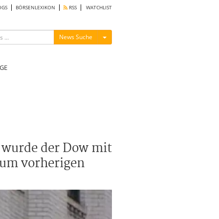
OGS
BÖRSENLEXIKON
RSS
WATCHLIST
Menü ein-/ausblenden
News Suche
GE
 wurde der Dow mit
 zum vorherigen