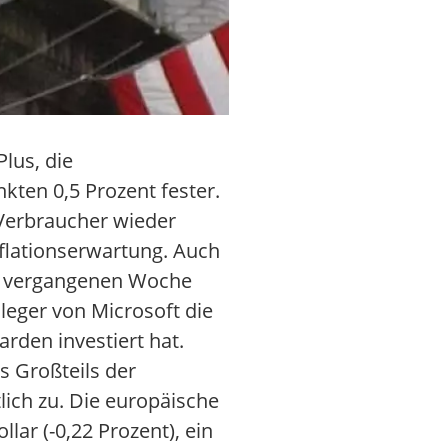
lus, die
ten 0,5 Prozent fester.
 Verbraucher wieder
nflationserwartung. Auch
der vergangenen Woche
nleger von Microsoft die
rden investiert hat.
s Großteils der
lich zu. Die europäische
ar (-0,22 Prozent), ein