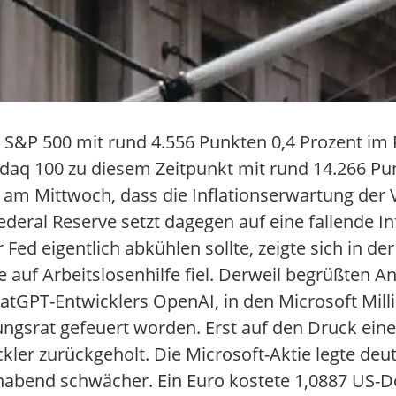
 S&P 500 mit rund 4.556 Punkten 0,4 Prozent im P
q 100 zu diesem Zeitpunkt mit rund 14.266 Punk
e am Mittwoch, dass die Inflationserwartung der
Federal Reserve setzt dagegen auf eine fallende I
r Fed eigentlich abkühlen sollte, zeigte sich in 
ge auf Arbeitslosenhilfe fiel. Derweil begrüßten A
tGPT-Entwicklers OpenAI, in den Microsoft Millia
ngsrat gefeuert worden. Erst auf den Druck eine
er zurückgeholt. Die Microsoft-Aktie legte deut
end schwächer. Ein Euro kostete 1,0887 US-Doll