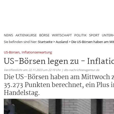
NEWS
AKTIENKURSE
BÖRSE
WIRTSCHAFT
POLITIK
SPORT
UNTER
Sie befinden sind hier:
Startseite
>
Ausland
>
Die US-Börsen haben am Mit
,
US-Börsen
Inflationserwartung
US-Börsen legen zu - Inflat
Veröffentlicht am: 22.11.2023 um 22:19 Uhr | dts-nachrichtenagentur.de
Die US-Börsen haben am Mittwoch z
35.273 Punkten berechnet, ein Plus 
Handelstag.