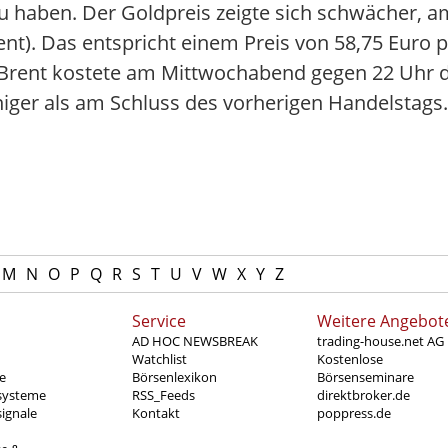
u haben. Der Goldpreis zeigte sich schwächer, 
zent). Das entspricht einem Preis von 58,75 Euro
 Brent kostete am Mittwochabend gegen 22 Uhr d
niger als am Schluss des vorherigen Handelstags.
M
N
O
P
Q
R
S
T
U
V
W
X
Y
Z
Service
Weitere Angebot
AD HOC NEWSBREAK
trading-house.net AG
Watchlist
Kostenlose
e
Börsenlexikon
Börsenseminare
systeme
RSS_Feeds
direktbroker.de
ignale
Kontakt
poppress.de