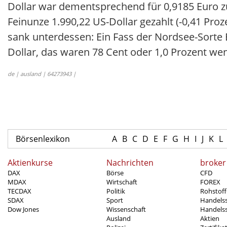
Dollar war dementsprechend für 0,9185 Euro z
Feinunze 1.990,22 US-Dollar gezahlt (-0,41 Pro
sank unterdessen: Ein Fass der Nordsee-Sorte
Dollar, das waren 78 Cent oder 1,0 Prozent we
de | ausland | 64273943 |
Börsenlexikon
A
B
C
D
E
F
G
H
I
J
K
L
Aktienkurse
Nachrichten
broker
DAX
Börse
CFD
MDAX
Wirtschaft
FOREX
TECDAX
Politik
Rohstoff
SDAX
Sport
Handels
Dow Jones
Wissenschaft
Handelss
Ausland
Aktien