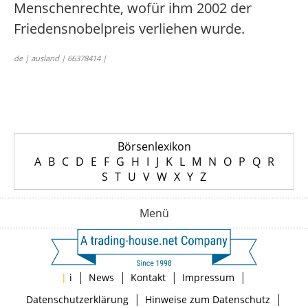
Menschenrechte, wofür ihm 2002 der
Friedensnobelpreis verliehen wurde.
de | ausland | 66378414 |
Börsenlexikon
A
B
C
D
E
F
G
H
I
J
K
L
M
N
O
P
Q
R
S
T
U
V
W
X
Y
Z
Menü
|
|
|
|
|
i
News
Kontakt
Impressum
|
|
Datenschutzerklärung
Hinweise zum Datenschutz