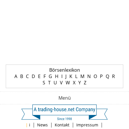
Börsenlexikon
A
B
C
D
E
F
G
H
I
J
K
L
M
N
O
P
Q
R
S
T
U
V
W
X
Y
Z
Menü
|
|
|
|
|
i
News
Kontakt
Impressum