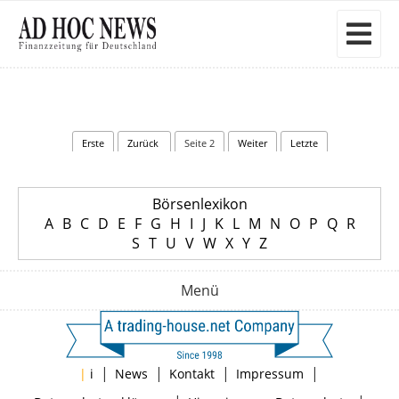
Erste
Zurück
Seite 2
Weiter
Letzte
Börsenlexikon
A
B
C
D
E
F
G
H
I
J
K
L
M
N
O
P
Q
R
S
T
U
V
W
X
Y
Z
Menü
|
|
|
|
|
i
News
Kontakt
Impressum