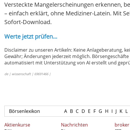
Versteckte Mangelerscheinungen erkennen, be
– einfach erklärt, ohne Mediziner-Latein. Mit
Sofort-Download.
Werte jetzt prüfen...
Disclaimer zu unseren Artikeln: Keine Anlageberatung,
Gewähr; Änderungen jederzeit möglich. Börsengeschäfte 
automatisiert mit Unterstützung von AI erstellt und geprü
de | wissenschaft | 69691466 |
Börsenlexikon
A
B
C
D
E
F
G
H
I
J
K
L
Aktienkurse
Nachrichten
broker