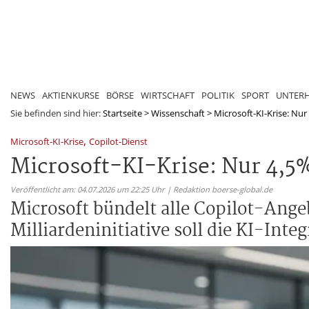
NEWS
AKTIENKURSE
BÖRSE
WIRTSCHAFT
POLITIK
SPORT
UNTER
Sie befinden sind hier:
Startseite
>
Wissenschaft
>
Microsoft-KI-Krise: Nur 
,
Microsoft-KI-Krise
Copilot-Dienst
Microsoft-KI-Krise: Nur 4,5%
Veröffentlicht am: 04.07.2026 um 22:25 Uhr | Redaktion boerse-global.de
Microsoft bündelt alle Copilot-Ange
Milliardeninitiative soll die KI-Int