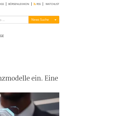
OGS
BÖRSENLEXIKON
RSS
WATCHLIST
Menü ein-/ausblenden
News Suche
GE
nzmodelle ein. Eine