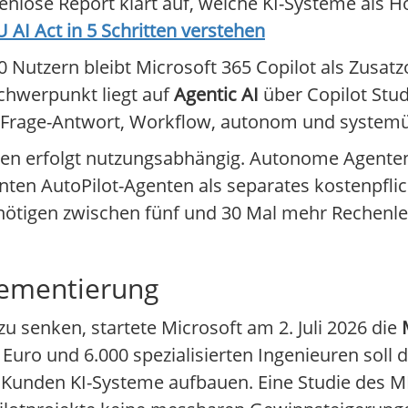
tenlose Report klärt auf, welche KI-Systeme als 
U AI Act in 5 Schritten verstehen
0 Nutzern bleibt Microsoft 365 Copilot als Zusatz
chwerpunkt liegt auf
Agentic AI
über Copilot Stud
 Frage-Antwort, Workflow, autonom und systemü
onen erfolgt nutzungsabhängig. Autonome Agente
nten AutoPilot-Agenten als separates kostenpfli
enötigen zwischen fünf und 30 Mal mehr Rechenle
plementierung
u senken, startete Microsoft am 2. Juli 2026 die
Euro und 6.000 spezialisierten Ingenieuren soll d
i Kunden KI-Systeme aufbauen. Eine Studie des 