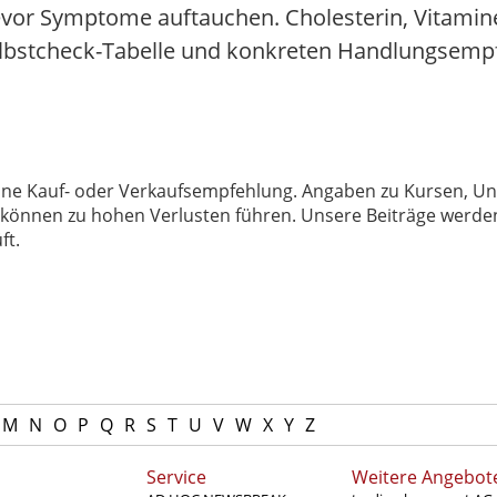
vor Symptome auftauchen. Cholesterin, Vitami
 Selbstcheck-Tabelle und konkreten Handlungsem
 keine Kauf- oder Verkaufsempfehlung. Angaben zu Kursen,
können zu hohen Verlusten führen. Unsere Beiträge werden
ft.
M
N
O
P
Q
R
S
T
U
V
W
X
Y
Z
Service
Weitere Angebot