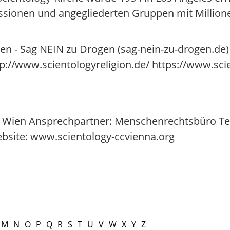
issionen und angegliederten Gruppen mit Millione
en - Sag NEIN zu Drogen (sag-nein-zu-drogen.de)
p://www.scientologyreligion.de/ https://www.scie
e Wien Ansprechpartner: Menschenrechtsbüro Tel.:
site: www.scientology-ccvienna.org
M
N
O
P
Q
R
S
T
U
V
W
X
Y
Z