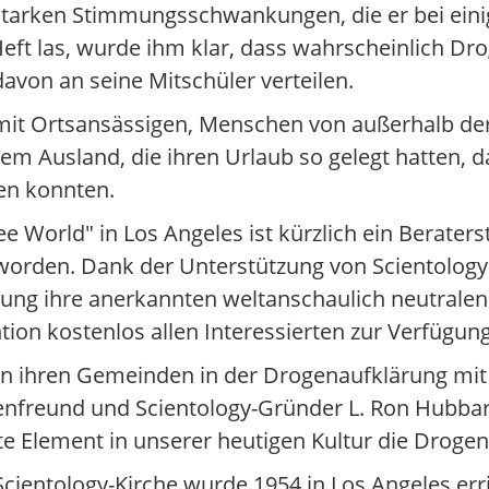
starken Stimmungsschwankungen, die er bei eini
ft las, wurde ihm klar, dass wahrscheinlich Dro
avon an seine Mitschüler verteilen.
, mit Ortsansässigen, Menschen von außerhalb de
 Ausland, die ihren Urlaub so gelegt hatten, da
en konnten.
 World" in Los Angeles ist kürzlich ein Beraters
 worden. Dank der Unterstützung von Scientology
iftung ihre anerkannten weltanschaulich neutrale
on kostenlos allen Interessierten zur Verfügung
 in ihren Gemeinden in der Drogenaufklärung mit
nfreund und Scientology-Gründer L. Ron Hubbard,
te Element in unserer heutigen Kultur die Drogen
 Scientology-Kirche wurde 1954 in Los Angeles err