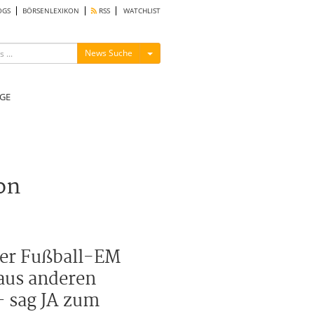
OGS
BÖRSENLEXIKON
RSS
WATCHLIST
Menü ein-/ausblenden
News Suche
GE
on
 der Fußball-EM
aus anderen
– sag JA zum