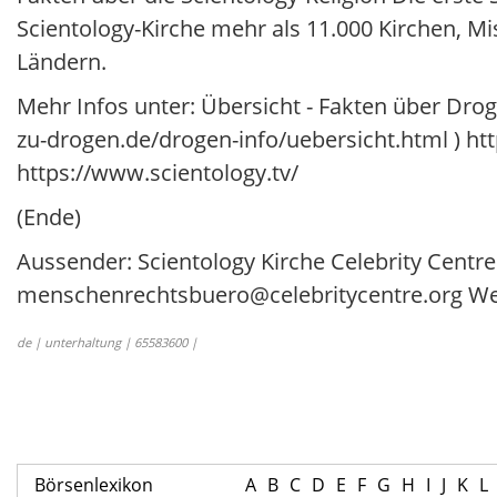
Scientology-Kirche mehr als 11.000 Kirchen, M
Ländern.
Mehr Infos unter: Übersicht - Fakten über Drog
zu-drogen.de/drogen-info/uebersicht.html ) htt
https://www.scientology.tv/
(Ende)
Aussender: Scientology Kirche Celebrity Centr
menschenrechtsbuero@celebritycentre.org Web
de | unterhaltung | 65583600 |
Börsenlexikon
A
B
C
D
E
F
G
H
I
J
K
L