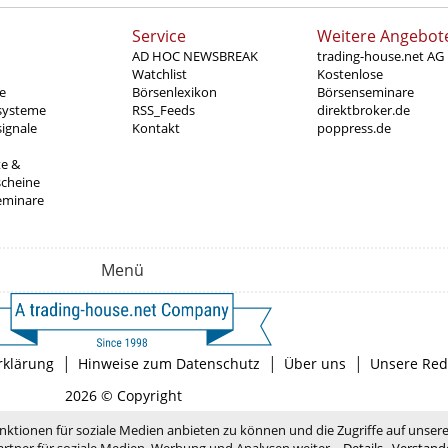
Service
Weitere Angebot
AD HOC NEWSBREAK
trading-house.net AG
Watchlist
Kostenlose
e
Börsenlexikon
Börsenseminare
systeme
RSS_Feeds
direktbroker.de
ignale
Kontakt
poppress.de
te &
scheine
eminare
Menü
|
|
|
rklärung
Hinweise zum Datenschutz
Über uns
Unsere Red
2026 © Copyright
nktionen für soziale Medien anbieten zu können und die Zugriffe auf unser