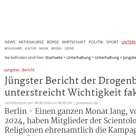
NEWS
AKTIENKURSE
BÖRSE
WIRTSCHAFT
POLITIK
SPORT
UNTER
BOULEVARD
KULTUR
MUSIK
REISEN
SZENE
Sie befinden sind hier:
Startseite
>
Unterhaltung
>
Unterhaltung
>
Jüngste
,
Jüngster
Bericht
Jüngster Bericht der Drogen
unterstreicht Wichtigkeit fa
Veröffentlicht am: 08.08.2024 um 08:30 Uhr | pressetext.de
Berlin - Einen ganzen Monat lang, v
2024, haben Mitglieder der Sciento
Religionen ehrenamtlich die Kampag