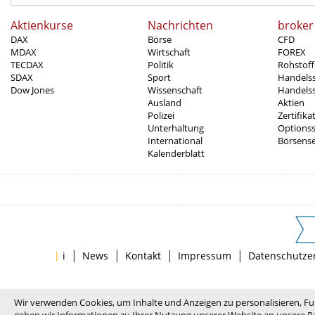
Aktienkurse
Nachrichten
broker
DAX
Börse
CFD
MDAX
Wirtschaft
FOREX
TECDAX
Politik
Rohstoff
SDAX
Sport
Handels
Dow Jones
Wissenschaft
Handelss
Ausland
Aktien
Polizei
Zertifika
Unterhaltung
Options
International
Börsens
Kalenderblatt
|
|
|
|
|
i
News
Kontakt
Impressum
Datenschutze
Wir verwenden Cookies, um Inhalte und Anzeigen zu personalisieren, Fu