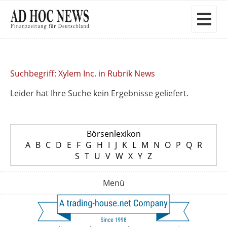
Suchbegriff: Xylem Inc. in Rubrik News
Leider hat Ihre Suche kein Ergebnisse geliefert.
Börsenlexikon
A
B
C
D
E
F
G
H
I
J
K
L
M
N
O
P
Q
R
S
T
U
V
W
X
Y
Z
Menü