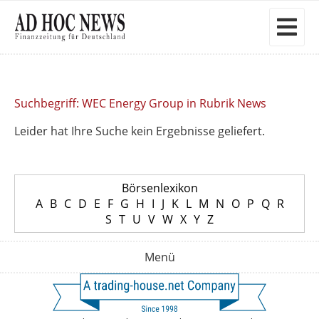
Suchbegriff: WEC Energy Group in Rubrik News
Leider hat Ihre Suche kein Ergebnisse geliefert.
Börsenlexikon
A
B
C
D
E
F
G
H
I
J
K
L
M
N
O
P
Q
R
S
T
U
V
W
X
Y
Z
Menü