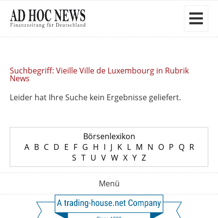
Suchbegriff: Vieille Ville de Luxembourg in Rubrik
News
Leider hat Ihre Suche kein Ergebnisse geliefert.
Börsenlexikon
A
B
C
D
E
F
G
H
I
J
K
L
M
N
O
P
Q
R
S
T
U
V
W
X
Y
Z
Menü