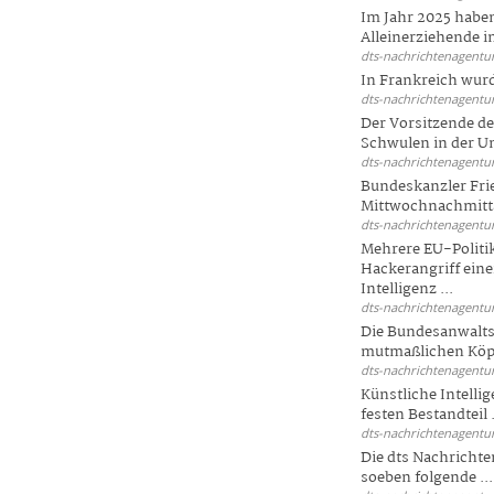
Im Jahr 2025 haben
Alleinerziehende i
dts-nachrichtenagentur
In Frankreich wur
dts-nachrichtenagentur
Der Vorsitzende d
Schwulen in der Un
dts-nachrichtenagentur
Bundeskanzler Fri
Mittwochnachmitta
dts-nachrichtenagentur
Mehrere EU-Politi
Hackerangriff ein
Intelligenz ...
dts-nachrichtenagentur
Die Bundesanwalts
mutmaßlichen Köpfe
dts-nachrichtenagentur
Künstliche Intellig
festen Bestandteil .
dts-nachrichtenagentur
Die dts Nachrichten
soeben folgende ...