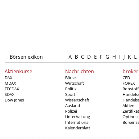
Börsenlexikon
A
B
C
D
E
F
G
H
I
J
K
L
Aktienkurse
Nachrichten
broker
DAX
Börse
CFD
MDAX
Wirtschaft
FOREX
TECDAX
Politik
Rohstoff
SDAX
Sport
Handels
Dow Jones
Wissenschaft
Handelss
Ausland
Aktien
Polizei
Zertifika
Unterhaltung
Options
International
Börsens
Kalenderblatt