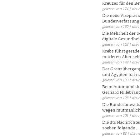
Kreuzes für den Be
gelesen von 174 | dts-
Die neue Vizepräsi
Bundesverfassungs
gelesen von 160 | dts-
Die Mehrheit der S
digitale Gesundhei
gelesen von 153 | dts-
Krebs führt gerad
mittleren Alter selt
gelesen von 148 | dts-
Der Grenzübergang
und Ägypten hat na
gelesen von 133 | dts-
Beim Automobilklu
Gerhard Hillebrand
gelesen von 123 | dts-
Die Bundesanwalts
wegen mutmaßliche
gelesen von 101 | dts-
Die dts Nachrichten
soeben folgende ...
gelesen von 82 | dts-n