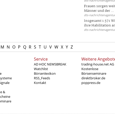
dts-nachrichtenagentur
Frauen sorgen weite
Männer und der ...
dts-nachrichtenagentur
Insgesamt 1.571 Wi
ihre Habilitation an
dts-nachrichtenagentur
M
N
O
P
Q
R
S
T
U
V
W
X
Y
Z
Service
Weitere Angebot
AD HOC NEWSBREAK
trading-house.net AG
Watchlist
Kostenlose
e
Börsenlexikon
Börsenseminare
systeme
RSS_Feeds
direktbroker.de
ignale
Kontakt
poppress.de
te &
scheine
eminare