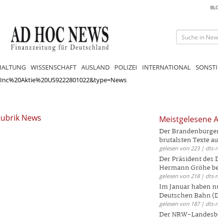
BL
HALTUNG
WISSENSCHAFT
AUSLAND
POLIZEI
INTERNATIONAL
SONSTI
0Inc%20Aktie%20US9222801022&type=News
Rubrik News
Meistgelesene A
Der Brandenburger 
brutalsten Texte aus
gelesen von 223 | dts-
Der Präsident des
Hermann Gröhe bek
gelesen von 218 | dts-
Im Januar haben nu
Deutschen Bahn (DB
gelesen von 187 | dts-
Der NRW-Landesbe