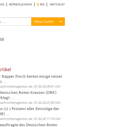
OGS
BÖRSENLEXIKON
RSS
WATCHLIST
Menü ein-/ausblenden
News Suche
GE
rtikel
Rapper Finch bereut einige seiner
 ...
nachrichtenagentur.de, 01.02.26 09:01 Uhr
 Deutschen Roten Kreuzes (DRK)
lagt ...
nachrichtenagentur.de, 01.02.26 01:00 Uhr
r 52 1 Prozent aller Fernzüge der
) ...
nachrichtenagentur.de, 01.02.26 17:10 Uhr
auftragte des Deutschen Roten