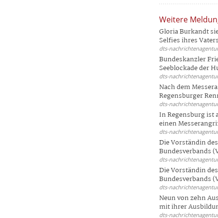
Weitere Meldu
Gloria Burkandt si
Selfies ihres Vaters 
dts-nachrichtenagentur
Bundeskanzler Frie
Seeblockade der Hut
dts-nachrichtenagentur
Nach dem Messeran
Regensburger Renn
dts-nachrichtenagentur
In Regensburg ist
einen Messerangriff
dts-nachrichtenagentur
Die Vorständin de
Bundesverbands (V
dts-nachrichtenagentur
Die Vorständin de
Bundesverbands (V
dts-nachrichtenagentur
Neun von zehn Aus
mit ihrer Ausbildun
dts-nachrichtenagentur