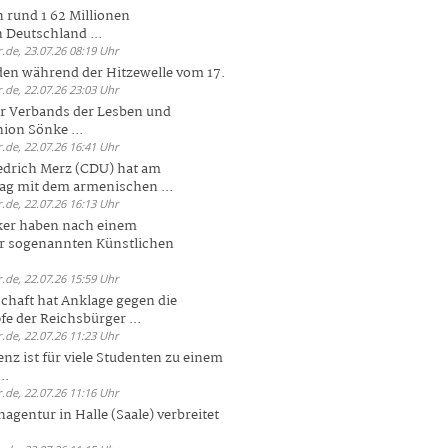
 rund 1 62 Millionen
n Deutschland ...
.de, 23.07.26 08:19 Uhr
den während der Hitzewelle vom 17.
.de, 22.07.26 23:03 Uhr
er Verbands der Lesben und
ion Sönke ...
.de, 22.07.26 16:41 Uhr
edrich Merz (CDU) hat am
g mit dem armenischen ...
.de, 22.07.26 16:13 Uhr
ker haben nach einem
er sogenannten Künstlichen
.de, 22.07.26 15:59 Uhr
chaft hat Anklage gegen die
 der Reichsbürger ...
.de, 22.07.26 11:23 Uhr
enz ist für viele Studenten zu einem
..
.de, 22.07.26 11:16 Uhr
agentur in Halle (Saale) verbreitet