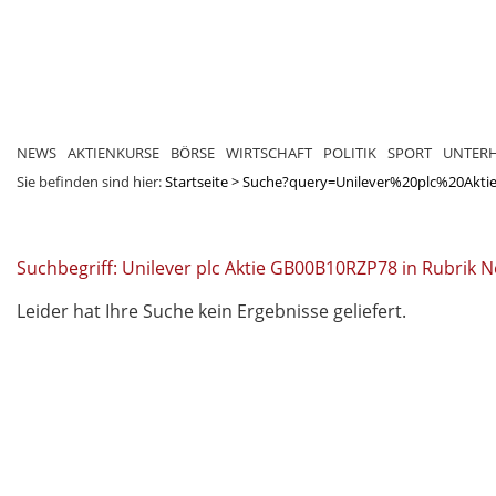
NEWS
AKTIENKURSE
BÖRSE
WIRTSCHAFT
POLITIK
SPORT
UNTER
Sie befinden sind hier:
Startseite
>
Suche?query=Unilever%20plc%20Akt
Suchbegriff: Unilever plc Aktie GB00B10RZP78 in Rubrik 
Leider hat Ihre Suche kein Ergebnisse geliefert.