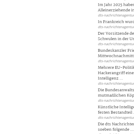
Im Jahr 2025 haben
Alleinerziehende i
dts-nachrichtenagentur
In Frankreich wur
dts-nachrichtenagentur
Der Vorsitzende d
Schwulen in der Un
dts-nachrichtenagentur
Bundeskanzler Fri
Mittwochnachmitta
dts-nachrichtenagentur
Mehrere EU-Politi
Hackerangriff ein
Intelligenz ...
dts-nachrichtenagentur
Die Bundesanwalts
mutmaßlichen Köpfe
dts-nachrichtenagentur
Künstliche Intellig
festen Bestandteil .
dts-nachrichtenagentur
Die dts Nachrichten
soeben folgende ...