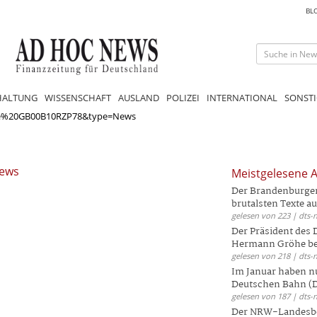
BL
HALTUNG
WISSENSCHAFT
AUSLAND
POLIZEI
INTERNATIONAL
SONSTI
ie%20GB00B10RZP78&type=News
News
Meistgelesene A
Der Brandenburger 
brutalsten Texte aus
gelesen von 223 | dts-
Der Präsident des
Hermann Gröhe bek
gelesen von 218 | dts-
Im Januar haben nu
Deutschen Bahn (DB
gelesen von 187 | dts-
Der NRW-Landesbe