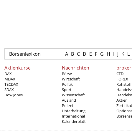
Börsenlexikon
A
B
C
D
E
F
G
H
I
J
K
L
Aktienkurse
Nachrichten
broker
DAX
Börse
CFD
MDAX
Wirtschaft
FOREX
TECDAX
Politik
Rohstoff
SDAX
Sport
Handels
Dow Jones
Wissenschaft
Handelss
Ausland
Aktien
Polizei
Zertifika
Unterhaltung
Options
International
Börsens
Kalenderblatt