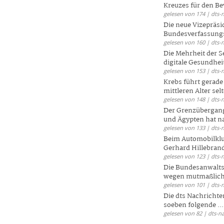
Kreuzes für den Be
gelesen von 174 | dts-
Die neue Vizepräsi
Bundesverfassungs
gelesen von 160 | dts-
Die Mehrheit der S
digitale Gesundhei
gelesen von 153 | dts-
Krebs führt gerad
mittleren Alter selt
gelesen von 148 | dts-
Der Grenzübergang
und Ägypten hat na
gelesen von 133 | dts-
Beim Automobilklu
Gerhard Hillebrand
gelesen von 123 | dts-
Die Bundesanwalts
wegen mutmaßliche
gelesen von 101 | dts-
Die dts Nachrichten
soeben folgende ...
gelesen von 82 | dts-n