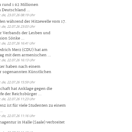
 rund 1 62 Millionen
n Deutschland ...
.de, 23.07.26 08:19 Uhr
den während der Hitzewelle vom 17.
.de, 22.07.26 23:03 Uhr
er Verbands der Lesben und
ion Sönke ...
.de, 22.07.26 16:41 Uhr
edrich Merz (CDU) hat am
g mit dem armenischen ...
.de, 22.07.26 16:13 Uhr
ker haben nach einem
er sogenannten Künstlichen
.de, 22.07.26 15:59 Uhr
chaft hat Anklage gegen die
 der Reichsbürger ...
.de, 22.07.26 11:23 Uhr
enz ist für viele Studenten zu einem
..
.de, 22.07.26 11:16 Uhr
agentur in Halle (Saale) verbreitet