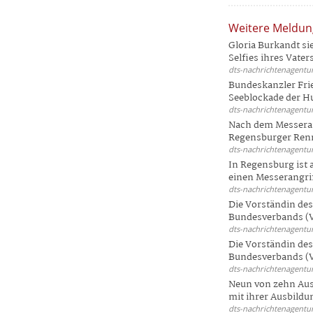
Weitere Meldu
Gloria Burkandt si
Selfies ihres Vaters 
dts-nachrichtenagentur
Bundeskanzler Frie
Seeblockade der Hut
dts-nachrichtenagentur
Nach dem Messeran
Regensburger Renn
dts-nachrichtenagentur
In Regensburg ist
einen Messerangriff
dts-nachrichtenagentur
Die Vorständin de
Bundesverbands (V
dts-nachrichtenagentur
Die Vorständin de
Bundesverbands (V
dts-nachrichtenagentur
Neun von zehn Aus
mit ihrer Ausbildun
dts-nachrichtenagentur