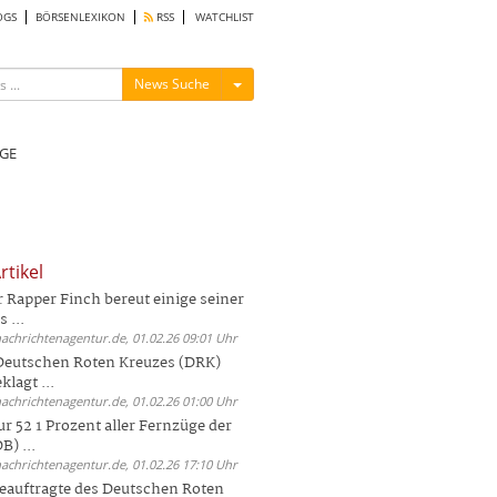
OGS
BÖRSENLEXIKON
RSS
WATCHLIST
Menü ein-/ausblenden
News Suche
GE
rtikel
Rapper Finch bereut einige seiner
 ...
nachrichtenagentur.de, 01.02.26 09:01 Uhr
 Deutschen Roten Kreuzes (DRK)
lagt ...
nachrichtenagentur.de, 01.02.26 01:00 Uhr
r 52 1 Prozent aller Fernzüge der
) ...
nachrichtenagentur.de, 01.02.26 17:10 Uhr
auftragte des Deutschen Roten