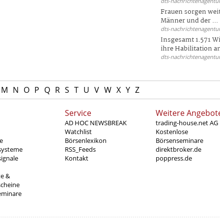
dts-nachrichtenagentur
Frauen sorgen weite
Männer und der ...
dts-nachrichtenagentur
Insgesamt 1.571 Wi
ihre Habilitation an
dts-nachrichtenagentur
M
N
O
P
Q
R
S
T
U
V
W
X
Y
Z
Service
Weitere Angebot
AD HOC NEWSBREAK
trading-house.net AG
Watchlist
Kostenlose
e
Börsenlexikon
Börsenseminare
systeme
RSS_Feeds
direktbroker.de
ignale
Kontakt
poppress.de
te &
scheine
eminare