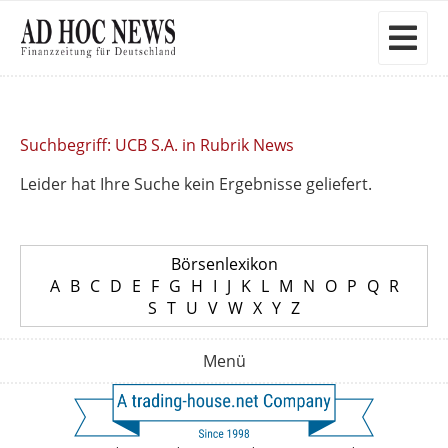
Suchbegriff: UCB S.A. in Rubrik News
Leider hat Ihre Suche kein Ergebnisse geliefert.
Börsenlexikon
A
B
C
D
E
F
G
H
I
J
K
L
M
N
O
P
Q
R
S
T
U
V
W
X
Y
Z
Menü