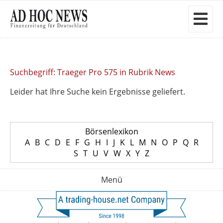
Suchbegriff: Traeger Pro 575 in Rubrik News
Leider hat Ihre Suche kein Ergebnisse geliefert.
Börsenlexikon
A
B
C
D
E
F
G
H
I
J
K
L
M
N
O
P
Q
R
S
T
U
V
W
X
Y
Z
Menü