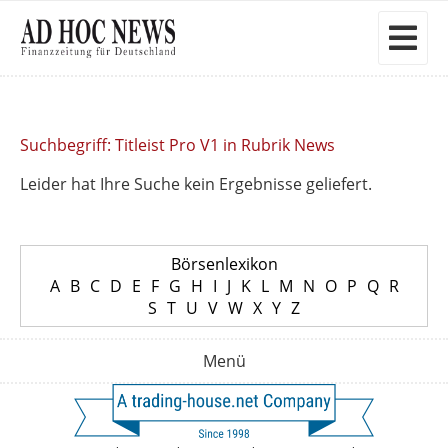
Suchbegriff: Titleist Pro V1 in Rubrik News
Leider hat Ihre Suche kein Ergebnisse geliefert.
Börsenlexikon
A
B
C
D
E
F
G
H
I
J
K
L
M
N
O
P
Q
R
S
T
U
V
W
X
Y
Z
Menü