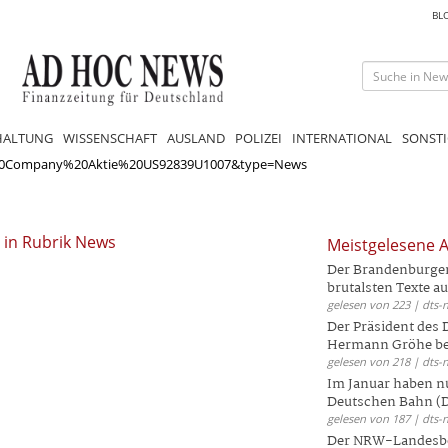
BL
HALTUNG
WISSENSCHAFT
AUSLAND
POLIZEI
INTERNATIONAL
SONSTI
20Company%20Aktie%20US92839U1007&type=News
 in Rubrik News
Meistgelesene A
Der Brandenburger 
brutalsten Texte aus
gelesen von 223 | dts-
Der Präsident des
Hermann Gröhe bek
gelesen von 218 | dts-
Im Januar haben nu
Deutschen Bahn (DB
gelesen von 187 | dts-
Der NRW-Landesbe