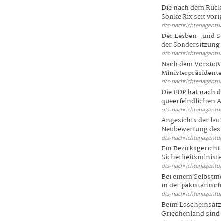
Die nach dem Rück
Sönke Rix seit vorig
dts-nachrichtenagentur
Der Lesben- und S
der Sondersitzung d
dts-nachrichtenagentur
Nach dem Vorstoß 
Ministerpräsidente
dts-nachrichtenagentur
Die FDP hat nach 
queerfeindlichen A
dts-nachrichtenagentur
Angesichts der la
Neubewertung des 
dts-nachrichtenagentur
Ein Bezirksgericht
Sicherheitsminister
dts-nachrichtenagentur
Bei einem Selbstmo
in der pakistanisch
dts-nachrichtenagentur
Beim Löscheinsatz
Griechenland sind .