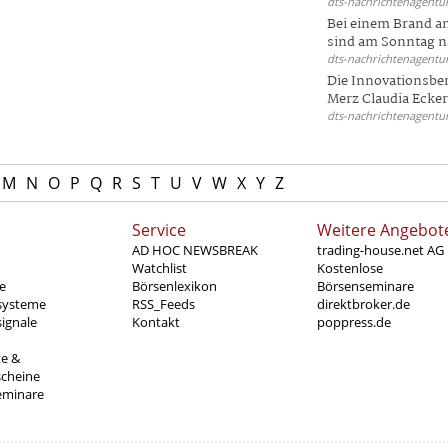
dts-nachrichtenagentur
Bei einem Brand a
sind am Sonntag na
dts-nachrichtenagentur
Die Innovationsber
Merz Claudia Eckert
dts-nachrichtenagentur
M
N
O
P
Q
R
S
T
U
V
W
X
Y
Z
Service
Weitere Angebot
AD HOC NEWSBREAK
trading-house.net AG
Watchlist
Kostenlose
e
Börsenlexikon
Börsenseminare
systeme
RSS_Feeds
direktbroker.de
ignale
Kontakt
poppress.de
te &
scheine
eminare