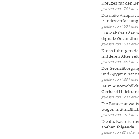
Kreuzes für den Be
gelesen von 174 | dts-
Die neue Vizepräsi
Bundesverfassungs
gelesen von 160 | dts-
Die Mehrheit der S
digitale Gesundhei
gelesen von 153 | dts-
Krebs führt gerad
mittleren Alter selt
gelesen von 148 | dts-
Der Grenzübergang
und Ägypten hat na
gelesen von 133 | dts-
Beim Automobilklu
Gerhard Hillebrand
gelesen von 123 | dts-
Die Bundesanwalts
wegen mutmaßliche
gelesen von 101 | dts-
Die dts Nachrichten
soeben folgende ...
gelesen von 82 | dts-n