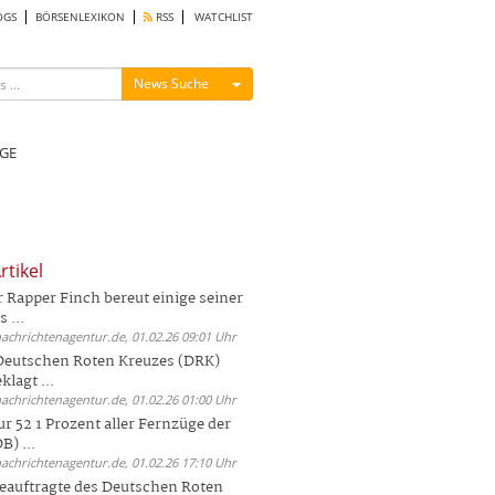
OGS
BÖRSENLEXIKON
RSS
WATCHLIST
Menü ein-/ausblenden
News Suche
GE
rtikel
Rapper Finch bereut einige seiner
 ...
nachrichtenagentur.de, 01.02.26 09:01 Uhr
 Deutschen Roten Kreuzes (DRK)
lagt ...
nachrichtenagentur.de, 01.02.26 01:00 Uhr
r 52 1 Prozent aller Fernzüge der
) ...
nachrichtenagentur.de, 01.02.26 17:10 Uhr
auftragte des Deutschen Roten