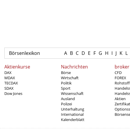
Börsenlexikon
A
B
C
D
E
F
G
H
I
J
K
L
Aktienkurse
Nachrichten
broker
DAX
Börse
CFD
MDAX
Wirtschaft
FOREX
TECDAX
Politik
Rohstoff
SDAX
Sport
Handels
Dow Jones
Wissenschaft
Handelss
Ausland
Aktien
Polizei
Zertifika
Unterhaltung
Options
International
Börsens
Kalenderblatt