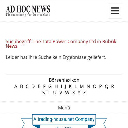
Suchbegriff: The Tata Power Company Ltd in Rubrik
News
Leider hat Ihre Suche kein Ergebnisse geliefert.
Börsenlexikon
A
B
C
D
E
F
G
H
I
J
K
L
M
N
O
P
Q
R
S
T
U
V
W
X
Y
Z
Menü