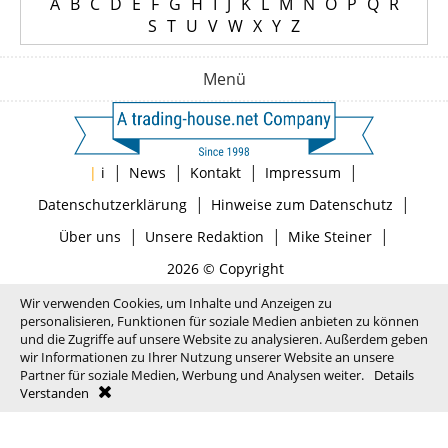
A
B
C
D
E
F
G
H
I
J
K
L
M
N
O
P
Q
R
S
T
U
V
W
X
Y
Z
Menü
|
|
|
|
|
i
News
Kontakt
Impressum
|
|
Datenschutzerklärung
Hinweise zum Datenschutz
|
|
|
Über uns
Unsere Redaktion
Mike Steiner
2026 © Copyright
Wir verwenden Cookies, um Inhalte und Anzeigen zu
personalisieren, Funktionen für soziale Medien anbieten zu können
und die Zugriffe auf unsere Website zu analysieren. Außerdem geben
wir Informationen zu Ihrer Nutzung unserer Website an unsere
Partner für soziale Medien, Werbung und Analysen weiter.
Details
Verstanden