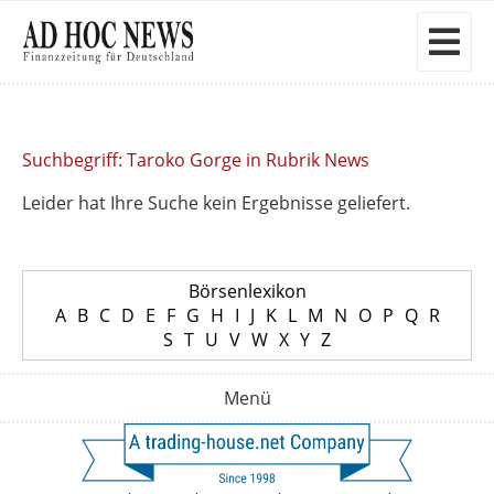
Suchbegriff: Taroko Gorge in Rubrik News
Leider hat Ihre Suche kein Ergebnisse geliefert.
Börsenlexikon
A
B
C
D
E
F
G
H
I
J
K
L
M
N
O
P
Q
R
S
T
U
V
W
X
Y
Z
Menü