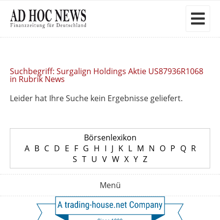
Suchbegriff: Surgalign Holdings Aktie US87936R1068
in Rubrik News
Leider hat Ihre Suche kein Ergebnisse geliefert.
Börsenlexikon
A
B
C
D
E
F
G
H
I
J
K
L
M
N
O
P
Q
R
S
T
U
V
W
X
Y
Z
Menü