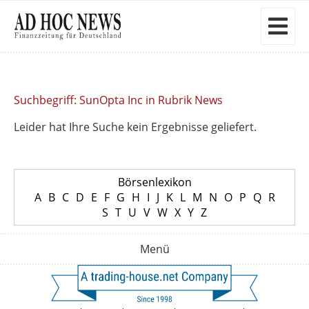
Suchbegriff: SunOpta Inc in Rubrik News
Leider hat Ihre Suche kein Ergebnisse geliefert.
Börsenlexikon
A
B
C
D
E
F
G
H
I
J
K
L
M
N
O
P
Q
R
S
T
U
V
W
X
Y
Z
Menü