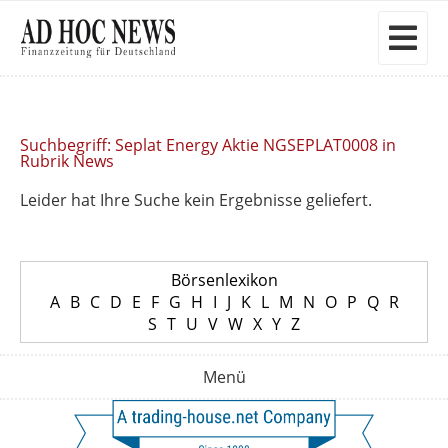
Suchbegriff: Seplat Energy Aktie NGSEPLAT0008 in
Rubrik News
Leider hat Ihre Suche kein Ergebnisse geliefert.
Börsenlexikon
A
B
C
D
E
F
G
H
I
J
K
L
M
N
O
P
Q
R
S
T
U
V
W
X
Y
Z
Menü