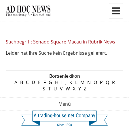
Suchbegriff: Senado Square Macau in Rubrik News
Leider hat Ihre Suche kein Ergebnisse geliefert.
Börsenlexikon
A
B
C
D
E
F
G
H
I
J
K
L
M
N
O
P
Q
R
S
T
U
V
W
X
Y
Z
Menü