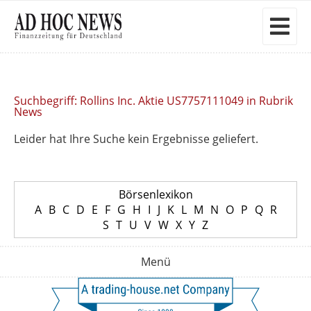
Suchbegriff: Rollins Inc. Aktie US7757111049 in Rubrik
News
Leider hat Ihre Suche kein Ergebnisse geliefert.
Börsenlexikon
A
B
C
D
E
F
G
H
I
J
K
L
M
N
O
P
Q
R
S
T
U
V
W
X
Y
Z
Menü