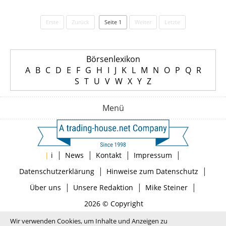
Erste
Zurück
Seite 1
Weiter
Letzte
Börsenlexikon
A
B
C
D
E
F
G
H
I
J
K
L
M
N
O
P
Q
R
S
T
U
V
W
X
Y
Z
Menü
|
|
|
|
|
i
News
Kontakt
Impressum
|
|
Datenschutzerklärung
Hinweise zum Datenschutz
|
|
|
Über uns
Unsere Redaktion
Mike Steiner
2026 © Copyright
Wir verwenden Cookies, um Inhalte und Anzeigen zu