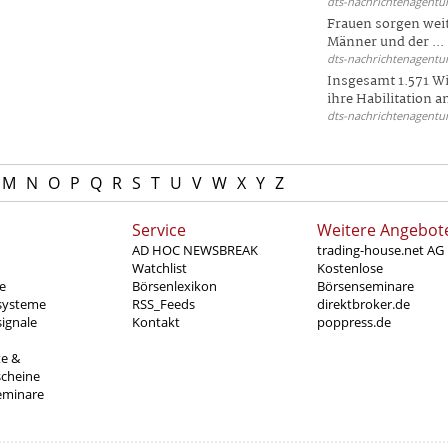
dts-nachrichtenagentur
Frauen sorgen weite
Männer und der ...
dts-nachrichtenagentur
Insgesamt 1.571 Wi
ihre Habilitation an
dts-nachrichtenagentur
M
N
O
P
Q
R
S
T
U
V
W
X
Y
Z
Service
Weitere Angebot
AD HOC NEWSBREAK
trading-house.net AG
Watchlist
Kostenlose
e
Börsenlexikon
Börsenseminare
systeme
RSS_Feeds
direktbroker.de
ignale
Kontakt
poppress.de
te &
scheine
eminare