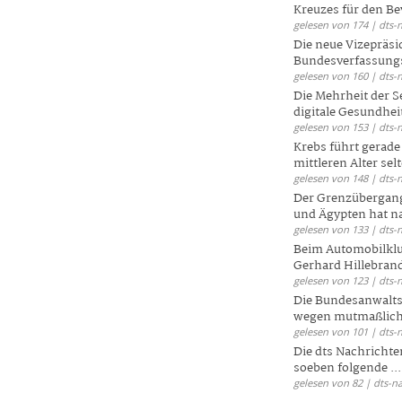
Kreuzes für den Be
gelesen von 174 | dts-
Die neue Vizepräsi
Bundesverfassungs
gelesen von 160 | dts-
Die Mehrheit der S
digitale Gesundhei
gelesen von 153 | dts-
Krebs führt gerad
mittleren Alter selt
gelesen von 148 | dts-
Der Grenzübergang
und Ägypten hat na
gelesen von 133 | dts-
Beim Automobilklu
Gerhard Hillebrand
gelesen von 123 | dts-
Die Bundesanwalts
wegen mutmaßliche
gelesen von 101 | dts-
Die dts Nachrichten
soeben folgende ...
gelesen von 82 | dts-n