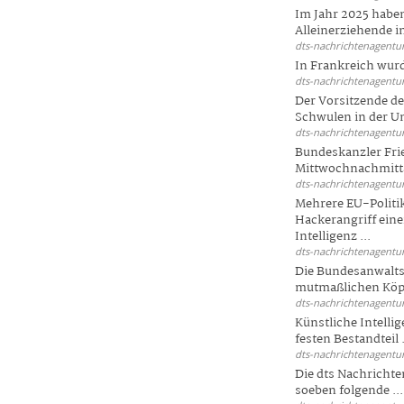
Im Jahr 2025 haben
Alleinerziehende i
dts-nachrichtenagentur
In Frankreich wur
dts-nachrichtenagentur
Der Vorsitzende d
Schwulen in der Un
dts-nachrichtenagentur
Bundeskanzler Fri
Mittwochnachmitta
dts-nachrichtenagentur
Mehrere EU-Politi
Hackerangriff ein
Intelligenz ...
dts-nachrichtenagentur
Die Bundesanwalts
mutmaßlichen Köpfe
dts-nachrichtenagentur
Künstliche Intellig
festen Bestandteil .
dts-nachrichtenagentur
Die dts Nachrichten
soeben folgende ...