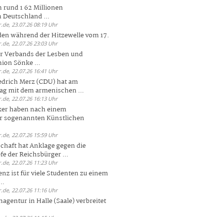
 rund 1 62 Millionen
n Deutschland ...
.de, 23.07.26 08:19 Uhr
den während der Hitzewelle vom 17.
.de, 22.07.26 23:03 Uhr
er Verbands der Lesben und
ion Sönke ...
.de, 22.07.26 16:41 Uhr
edrich Merz (CDU) hat am
g mit dem armenischen ...
.de, 22.07.26 16:13 Uhr
ker haben nach einem
er sogenannten Künstlichen
.de, 22.07.26 15:59 Uhr
chaft hat Anklage gegen die
 der Reichsbürger ...
.de, 22.07.26 11:23 Uhr
enz ist für viele Studenten zu einem
..
.de, 22.07.26 11:16 Uhr
agentur in Halle (Saale) verbreitet