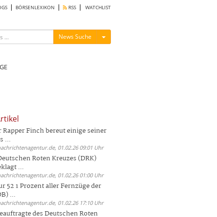
OGS
BÖRSENLEXIKON
RSS
WATCHLIST
Menü ein-/ausblenden
News Suche
GE
rtikel
Rapper Finch bereut einige seiner
 ...
nachrichtenagentur.de, 01.02.26 09:01 Uhr
 Deutschen Roten Kreuzes (DRK)
lagt ...
nachrichtenagentur.de, 01.02.26 01:00 Uhr
r 52 1 Prozent aller Fernzüge der
) ...
nachrichtenagentur.de, 01.02.26 17:10 Uhr
auftragte des Deutschen Roten