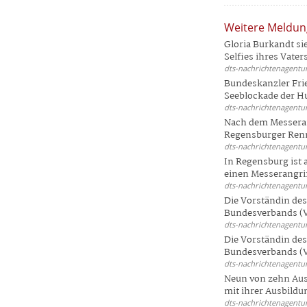
Weitere Meldu
Gloria Burkandt si
Selfies ihres Vaters 
dts-nachrichtenagentur
Bundeskanzler Frie
Seeblockade der Hut
dts-nachrichtenagentur
Nach dem Messeran
Regensburger Renn
dts-nachrichtenagentur
In Regensburg ist
einen Messerangriff
dts-nachrichtenagentur
Die Vorständin de
Bundesverbands (V
dts-nachrichtenagentur
Die Vorständin de
Bundesverbands (V
dts-nachrichtenagentur
Neun von zehn Aus
mit ihrer Ausbildun
dts-nachrichtenagentur