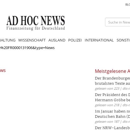
BL
HALTUNG
WISSENSCHAFT
AUSLAND
POLIZEI
INTERNATIONAL
SONSTI
ie%20FR0000131906&type=News
ews
Meistgelesene A
Der Brandenburger 
brutalsten Texte aus
gelesen von 223 | dts-
Der Präsident des
Hermann Gröhe bek
gelesen von 218 | dts-
Im Januar haben nu
Deutschen Bahn (DB
gelesen von 187 | dts-
Der NRW-Landesbe