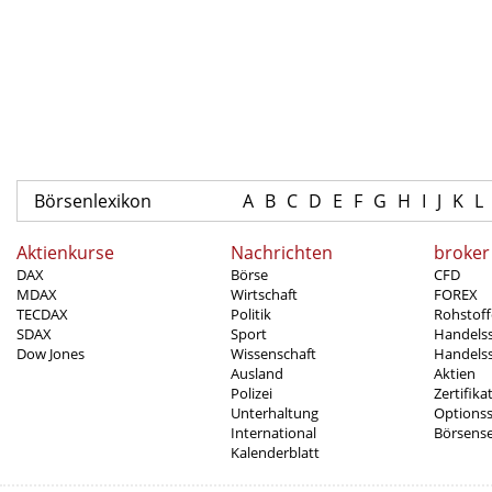
Börsenlexikon
A
B
C
D
E
F
G
H
I
J
K
L
Aktienkurse
Nachrichten
broker
DAX
Börse
CFD
MDAX
Wirtschaft
FOREX
TECDAX
Politik
Rohstoff
SDAX
Sport
Handels
Dow Jones
Wissenschaft
Handelss
Ausland
Aktien
Polizei
Zertifika
Unterhaltung
Options
International
Börsens
Kalenderblatt