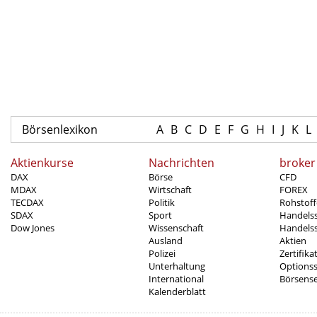
Börsenlexikon
A
B
C
D
E
F
G
H
I
J
K
L
Aktienkurse
Nachrichten
broker
DAX
Börse
CFD
MDAX
Wirtschaft
FOREX
TECDAX
Politik
Rohstoff
SDAX
Sport
Handels
Dow Jones
Wissenschaft
Handelss
Ausland
Aktien
Polizei
Zertifika
Unterhaltung
Options
International
Börsens
Kalenderblatt