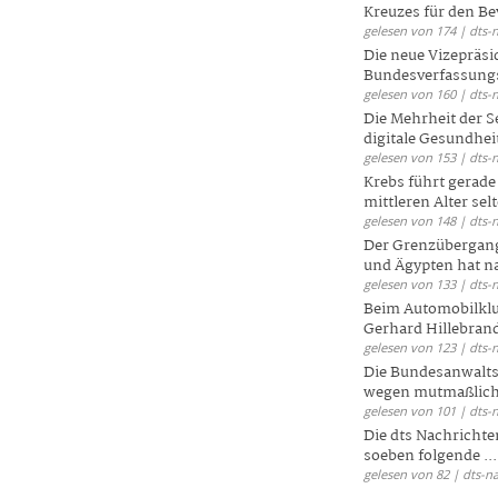
Kreuzes für den Be
gelesen von 174 | dts-
Die neue Vizepräsi
Bundesverfassungs
gelesen von 160 | dts-
Die Mehrheit der S
digitale Gesundhei
gelesen von 153 | dts-
Krebs führt gerad
mittleren Alter selt
gelesen von 148 | dts-
Der Grenzübergang
und Ägypten hat na
gelesen von 133 | dts-
Beim Automobilklu
Gerhard Hillebrand
gelesen von 123 | dts-
Die Bundesanwalts
wegen mutmaßliche
gelesen von 101 | dts-
Die dts Nachrichten
soeben folgende ...
gelesen von 82 | dts-n