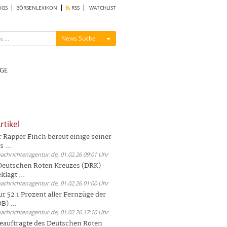
OGS
BÖRSENLEXIKON
RSS
WATCHLIST
Menü ein-/ausblenden
News Suche
GE
rtikel
Rapper Finch bereut einige seiner
 ...
nachrichtenagentur.de, 01.02.26 09:01 Uhr
 Deutschen Roten Kreuzes (DRK)
lagt ...
nachrichtenagentur.de, 01.02.26 01:00 Uhr
r 52 1 Prozent aller Fernzüge der
) ...
nachrichtenagentur.de, 01.02.26 17:10 Uhr
auftragte des Deutschen Roten