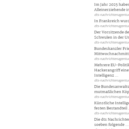
Im Jahr 2025 haben
Alleinerziehende i
dts-nachrichtenagentur
In Frankreich wur
dts-nachrichtenagentur
Der Vorsitzende d
Schwulen in der Un
dts-nachrichtenagentur
Bundeskanzler Fri
Mittwochnachmitta
dts-nachrichtenagentur
Mehrere EU-Politi
Hackerangriff ein
Intelligenz ...
dts-nachrichtenagentur
Die Bundesanwalts
mutmaßlichen Köpfe
dts-nachrichtenagentur
Künstliche Intellig
festen Bestandteil .
dts-nachrichtenagentur
Die dts Nachrichten
soeben folgende ...