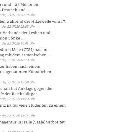
 rund 1 62 Millionen
n Deutschland ...
.de, 23.07.26 08:19 Uhr
den während der Hitzewelle vom 17.
.de, 22.07.26 23:03 Uhr
er Verbands der Lesben und
ion Sönke ...
.de, 22.07.26 16:41 Uhr
edrich Merz (CDU) hat am
g mit dem armenischen ...
.de, 22.07.26 16:13 Uhr
ker haben nach einem
er sogenannten Künstlichen
.de, 22.07.26 15:59 Uhr
chaft hat Anklage gegen die
 der Reichsbürger ...
.de, 22.07.26 11:23 Uhr
enz ist für viele Studenten zu einem
..
.de, 22.07.26 11:16 Uhr
agentur in Halle (Saale) verbreitet