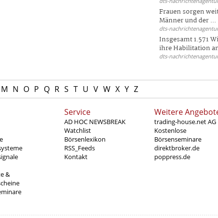
dts-nachrichtenagentur
Frauen sorgen weite
Männer und der ...
dts-nachrichtenagentur
Insgesamt 1.571 Wi
ihre Habilitation an
dts-nachrichtenagentur
M
N
O
P
Q
R
S
T
U
V
W
X
Y
Z
Service
Weitere Angebot
AD HOC NEWSBREAK
trading-house.net AG
Watchlist
Kostenlose
e
Börsenlexikon
Börsenseminare
systeme
RSS_Feeds
direktbroker.de
ignale
Kontakt
poppress.de
te &
scheine
eminare