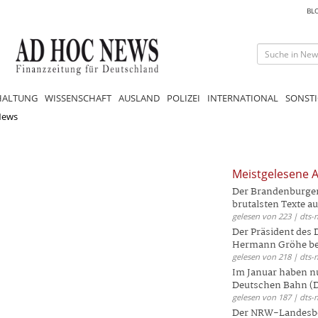
BL
HALTUNG
WISSENSCHAFT
AUSLAND
POLIZEI
INTERNATIONAL
SONSTI
News
Meistgelesene A
Der Brandenburger 
brutalsten Texte aus
gelesen von 223 | dts-
Der Präsident des
Hermann Gröhe bek
gelesen von 218 | dts-
Im Januar haben nu
Deutschen Bahn (DB
gelesen von 187 | dts-
Der NRW-Landesbe