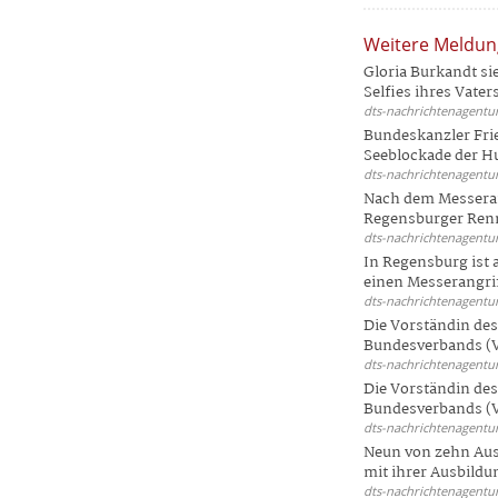
Weitere Meldu
Gloria Burkandt si
Selfies ihres Vaters 
dts-nachrichtenagentur
Bundeskanzler Frie
Seeblockade der Hut
dts-nachrichtenagentur
Nach dem Messeran
Regensburger Renn
dts-nachrichtenagentur
In Regensburg ist
einen Messerangriff
dts-nachrichtenagentur
Die Vorständin de
Bundesverbands (V
dts-nachrichtenagentur
Die Vorständin de
Bundesverbands (V
dts-nachrichtenagentur
Neun von zehn Aus
mit ihrer Ausbildun
dts-nachrichtenagentur