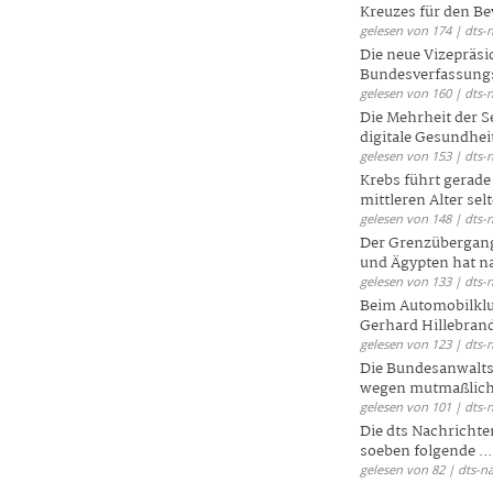
Kreuzes für den Be
gelesen von 174 | dts-
Die neue Vizepräsi
Bundesverfassungs
gelesen von 160 | dts-
Die Mehrheit der S
digitale Gesundhei
gelesen von 153 | dts-
Krebs führt gerad
mittleren Alter selt
gelesen von 148 | dts-
Der Grenzübergang
und Ägypten hat na
gelesen von 133 | dts-
Beim Automobilklu
Gerhard Hillebrand
gelesen von 123 | dts-
Die Bundesanwalts
wegen mutmaßliche
gelesen von 101 | dts-
Die dts Nachrichten
soeben folgende ...
gelesen von 82 | dts-n