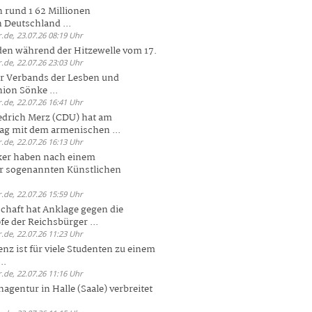
 rund 1 62 Millionen
n Deutschland ...
.de, 23.07.26 08:19 Uhr
den während der Hitzewelle vom 17.
.de, 22.07.26 23:03 Uhr
er Verbands der Lesben und
ion Sönke ...
.de, 22.07.26 16:41 Uhr
edrich Merz (CDU) hat am
g mit dem armenischen ...
.de, 22.07.26 16:13 Uhr
ker haben nach einem
er sogenannten Künstlichen
.de, 22.07.26 15:59 Uhr
chaft hat Anklage gegen die
 der Reichsbürger ...
.de, 22.07.26 11:23 Uhr
enz ist für viele Studenten zu einem
..
.de, 22.07.26 11:16 Uhr
agentur in Halle (Saale) verbreitet