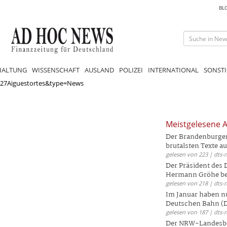
BL
HALTUNG
WISSENSCHAFT
AUSLAND
POLIZEI
INTERNATIONAL
SONSTI
27Aiguestortes&type=News
Meistgelesene A
Der Brandenburger 
brutalsten Texte aus
gelesen von 223 | dts-
Der Präsident des
Hermann Gröhe bek
gelesen von 218 | dts-
Im Januar haben nu
Deutschen Bahn (DB
gelesen von 187 | dts-
Der NRW-Landesbe