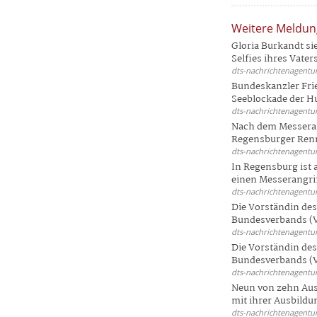
Weitere Meldu
Gloria Burkandt si
Selfies ihres Vaters 
dts-nachrichtenagentur
Bundeskanzler Frie
Seeblockade der Hut
dts-nachrichtenagentur
Nach dem Messeran
Regensburger Renn
dts-nachrichtenagentur
In Regensburg ist
einen Messerangriff
dts-nachrichtenagentur
Die Vorständin de
Bundesverbands (V
dts-nachrichtenagentur
Die Vorständin de
Bundesverbands (V
dts-nachrichtenagentur
Neun von zehn Aus
mit ihrer Ausbildun
dts-nachrichtenagentur