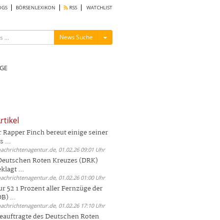
OGS
BÖRSENLEXIKON
RSS
WATCHLIST
Menü ein-/ausblenden
News Suche
GE
rtikel
Rapper Finch bereut einige seiner
 ...
nachrichtenagentur.de, 01.02.26 09:01 Uhr
 Deutschen Roten Kreuzes (DRK)
lagt ...
nachrichtenagentur.de, 01.02.26 01:00 Uhr
r 52 1 Prozent aller Fernzüge der
) ...
nachrichtenagentur.de, 01.02.26 17:10 Uhr
auftragte des Deutschen Roten