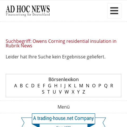
Suchbegriff: Owens Corning residential insulation in
Rubrik News
Leider hat Ihre Suche kein Ergebnisse geliefert.
Börsenlexikon
A
B
C
D
E
F
G
H
I
J
K
L
M
N
O
P
Q
R
S
T
U
V
W
X
Y
Z
Menü