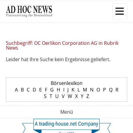
Suchbegriff: OC Oerlikon Corporation AG in Rubrik
News
Leider hat Ihre Suche kein Ergebnisse geliefert.
Börsenlexikon
A
B
C
D
E
F
G
H
I
J
K
L
M
N
O
P
Q
R
S
T
U
V
W
X
Y
Z
Menü