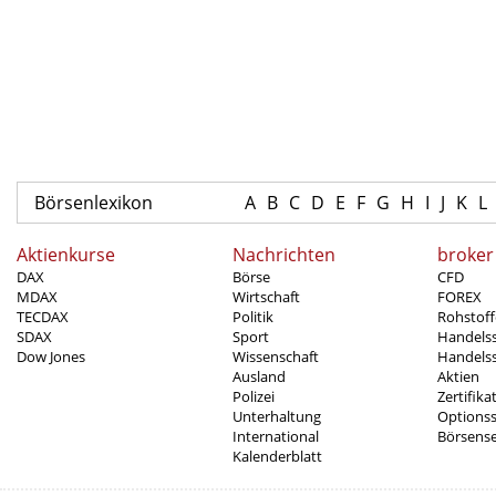
Börsenlexikon
A
B
C
D
E
F
G
H
I
J
K
L
Aktienkurse
Nachrichten
broker
DAX
Börse
CFD
MDAX
Wirtschaft
FOREX
TECDAX
Politik
Rohstoff
SDAX
Sport
Handels
Dow Jones
Wissenschaft
Handelss
Ausland
Aktien
Polizei
Zertifika
Unterhaltung
Options
International
Börsens
Kalenderblatt