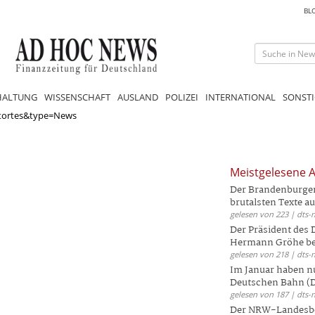
BL
HALTUNG
WISSENSCHAFT
AUSLAND
POLIZEI
INTERNATIONAL
SONSTI
tortes&type=News
Meistgelesene A
Der Brandenburger 
brutalsten Texte aus
gelesen von 223 | dts-
Der Präsident des
Hermann Gröhe bek
gelesen von 218 | dts-
Im Januar haben nu
Deutschen Bahn (DB
gelesen von 187 | dts-
Der NRW-Landesbe