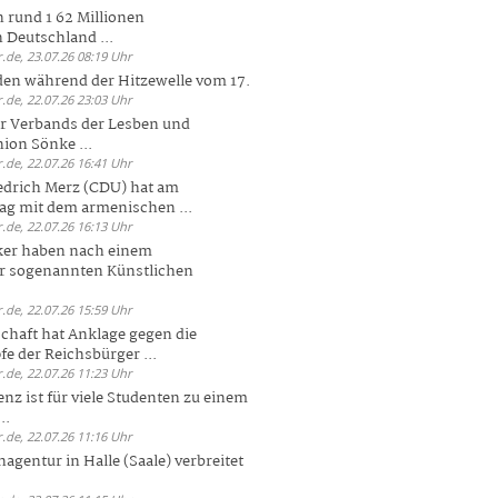
 rund 1 62 Millionen
n Deutschland ...
.de, 23.07.26 08:19 Uhr
den während der Hitzewelle vom 17.
.de, 22.07.26 23:03 Uhr
er Verbands der Lesben und
ion Sönke ...
.de, 22.07.26 16:41 Uhr
edrich Merz (CDU) hat am
g mit dem armenischen ...
.de, 22.07.26 16:13 Uhr
ker haben nach einem
er sogenannten Künstlichen
.de, 22.07.26 15:59 Uhr
chaft hat Anklage gegen die
 der Reichsbürger ...
.de, 22.07.26 11:23 Uhr
enz ist für viele Studenten zu einem
..
.de, 22.07.26 11:16 Uhr
agentur in Halle (Saale) verbreitet