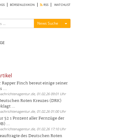
OGS
BÖRSENLEXIKON
RSS
WATCHLIST
Menü ein-/ausblenden
News Suche
GE
rtikel
Rapper Finch bereut einige seiner
 ...
nachrichtenagentur.de, 01.02.26 09:01 Uhr
 Deutschen Roten Kreuzes (DRK)
lagt ...
nachrichtenagentur.de, 01.02.26 01:00 Uhr
r 52 1 Prozent aller Fernzüge der
) ...
nachrichtenagentur.de, 01.02.26 17:10 Uhr
auftragte des Deutschen Roten