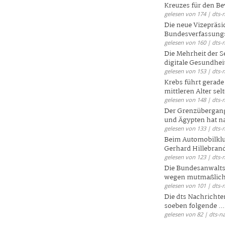
Kreuzes für den Be
gelesen von 174 | dts-
Die neue Vizepräsi
Bundesverfassungs
gelesen von 160 | dts-
Die Mehrheit der S
digitale Gesundhei
gelesen von 153 | dts-
Krebs führt gerad
mittleren Alter selt
gelesen von 148 | dts-
Der Grenzübergang
und Ägypten hat na
gelesen von 133 | dts-
Beim Automobilklu
Gerhard Hillebrand
gelesen von 123 | dts-
Die Bundesanwalts
wegen mutmaßliche
gelesen von 101 | dts-
Die dts Nachrichten
soeben folgende ...
gelesen von 82 | dts-n