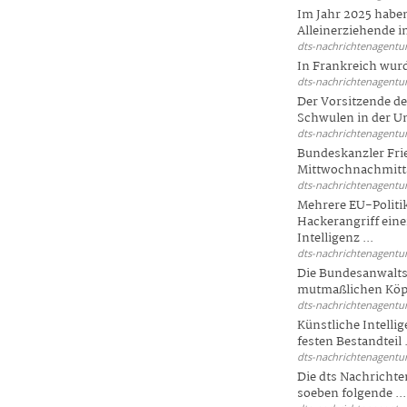
Im Jahr 2025 haben
Alleinerziehende i
dts-nachrichtenagentur
In Frankreich wur
dts-nachrichtenagentur
Der Vorsitzende d
Schwulen in der Un
dts-nachrichtenagentur
Bundeskanzler Fri
Mittwochnachmitta
dts-nachrichtenagentur
Mehrere EU-Politi
Hackerangriff ein
Intelligenz ...
dts-nachrichtenagentur
Die Bundesanwalts
mutmaßlichen Köpfe
dts-nachrichtenagentur
Künstliche Intellig
festen Bestandteil .
dts-nachrichtenagentur
Die dts Nachrichten
soeben folgende ...