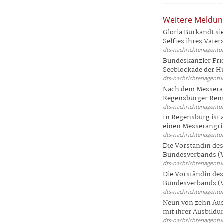
Weitere Meldu
Gloria Burkandt si
Selfies ihres Vaters 
dts-nachrichtenagentur
Bundeskanzler Frie
Seeblockade der Hut
dts-nachrichtenagentur
Nach dem Messeran
Regensburger Renn
dts-nachrichtenagentur
In Regensburg ist
einen Messerangriff
dts-nachrichtenagentur
Die Vorständin de
Bundesverbands (V
dts-nachrichtenagentur
Die Vorständin de
Bundesverbands (V
dts-nachrichtenagentur
Neun von zehn Aus
mit ihrer Ausbildun
dts-nachrichtenagentur