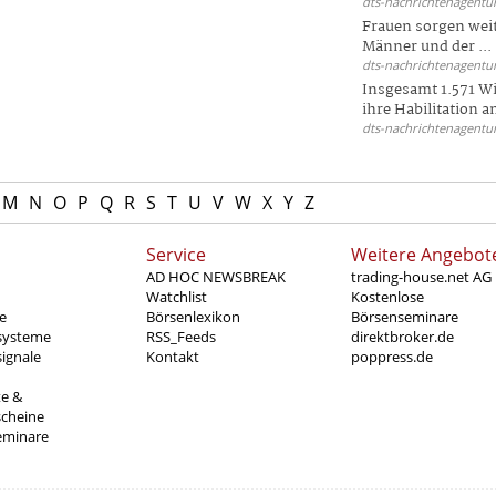
dts-nachrichtenagentur
Frauen sorgen weite
Männer und der ...
dts-nachrichtenagentur
Insgesamt 1.571 Wi
ihre Habilitation an
dts-nachrichtenagentur
M
N
O
P
Q
R
S
T
U
V
W
X
Y
Z
Service
Weitere Angebot
AD HOC NEWSBREAK
trading-house.net AG
Watchlist
Kostenlose
e
Börsenlexikon
Börsenseminare
systeme
RSS_Feeds
direktbroker.de
ignale
Kontakt
poppress.de
te &
scheine
eminare