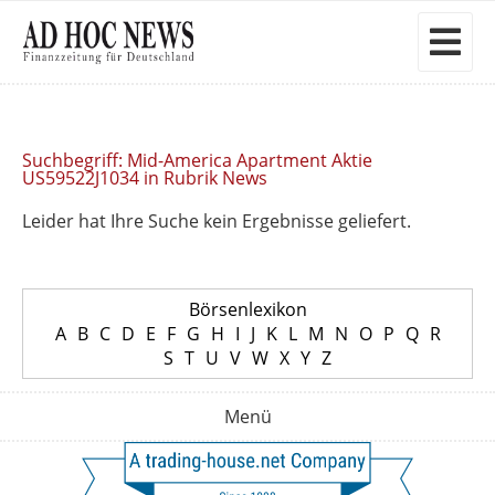
Suchbegriff: Mid-America Apartment Aktie
US59522J1034 in Rubrik News
Leider hat Ihre Suche kein Ergebnisse geliefert.
Börsenlexikon
A
B
C
D
E
F
G
H
I
J
K
L
M
N
O
P
Q
R
S
T
U
V
W
X
Y
Z
Menü