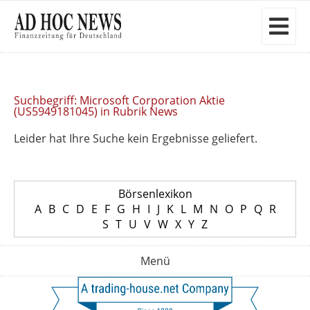
Suchbegriff: Microsoft Corporation Aktie
(US5949181045) in Rubrik News
Leider hat Ihre Suche kein Ergebnisse geliefert.
Börsenlexikon
A
B
C
D
E
F
G
H
I
J
K
L
M
N
O
P
Q
R
S
T
U
V
W
X
Y
Z
Menü