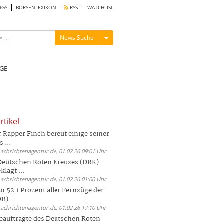
OGS
BÖRSENLEXIKON
RSS
WATCHLIST
Menü ein-/ausblenden
News Suche
GE
rtikel
Rapper Finch bereut einige seiner
 ...
nachrichtenagentur.de, 01.02.26 09:01 Uhr
 Deutschen Roten Kreuzes (DRK)
lagt ...
nachrichtenagentur.de, 01.02.26 01:00 Uhr
r 52 1 Prozent aller Fernzüge der
) ...
nachrichtenagentur.de, 01.02.26 17:10 Uhr
auftragte des Deutschen Roten