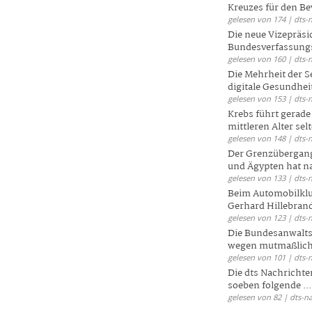
Kreuzes für den Be
gelesen von 174 | dts-
Die neue Vizepräsi
Bundesverfassungs
gelesen von 160 | dts-
Die Mehrheit der S
digitale Gesundhei
gelesen von 153 | dts-
Krebs führt gerad
mittleren Alter selt
gelesen von 148 | dts-
Der Grenzübergang
und Ägypten hat na
gelesen von 133 | dts-
Beim Automobilklu
Gerhard Hillebrand
gelesen von 123 | dts-
Die Bundesanwalts
wegen mutmaßliche
gelesen von 101 | dts-
Die dts Nachrichten
soeben folgende ...
gelesen von 82 | dts-n