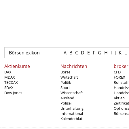
Börsenlexikon
A
B
C
D
E
F
G
H
I
J
K
L
Aktienkurse
Nachrichten
broker
DAX
Börse
CFD
MDAX
Wirtschaft
FOREX
TECDAX
Politik
Rohstoff
SDAX
Sport
Handels
Dow Jones
Wissenschaft
Handelss
Ausland
Aktien
Polizei
Zertifika
Unterhaltung
Options
International
Börsens
Kalenderblatt