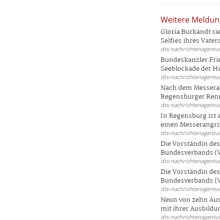
Weitere Meldu
Gloria Burkandt si
Selfies ihres Vaters 
dts-nachrichtenagentur
Bundeskanzler Frie
Seeblockade der Hut
dts-nachrichtenagentur
Nach dem Messeran
Regensburger Renn
dts-nachrichtenagentur
In Regensburg ist
einen Messerangriff
dts-nachrichtenagentur
Die Vorständin de
Bundesverbands (V
dts-nachrichtenagentur
Die Vorständin de
Bundesverbands (V
dts-nachrichtenagentur
Neun von zehn Aus
mit ihrer Ausbildun
dts-nachrichtenagentur