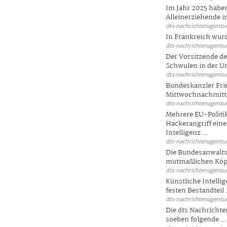
Im Jahr 2025 haben
Alleinerziehende i
dts-nachrichtenagentur
In Frankreich wur
dts-nachrichtenagentur
Der Vorsitzende d
Schwulen in der Un
dts-nachrichtenagentur
Bundeskanzler Fri
Mittwochnachmitta
dts-nachrichtenagentur
Mehrere EU-Politi
Hackerangriff ein
Intelligenz ...
dts-nachrichtenagentur
Die Bundesanwalts
mutmaßlichen Köpfe
dts-nachrichtenagentur
Künstliche Intellig
festen Bestandteil .
dts-nachrichtenagentur
Die dts Nachrichten
soeben folgende ...