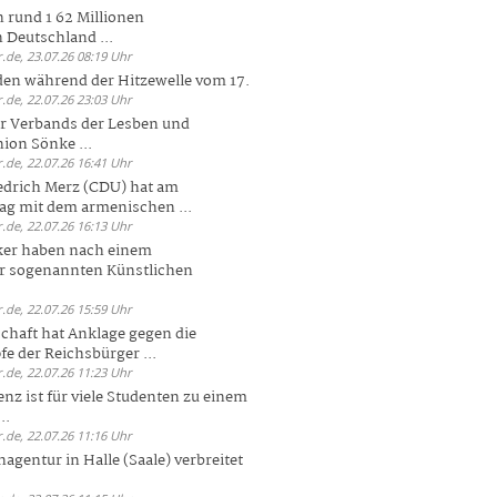
 rund 1 62 Millionen
n Deutschland ...
.de, 23.07.26 08:19 Uhr
den während der Hitzewelle vom 17.
.de, 22.07.26 23:03 Uhr
er Verbands der Lesben und
ion Sönke ...
.de, 22.07.26 16:41 Uhr
edrich Merz (CDU) hat am
g mit dem armenischen ...
.de, 22.07.26 16:13 Uhr
ker haben nach einem
er sogenannten Künstlichen
.de, 22.07.26 15:59 Uhr
chaft hat Anklage gegen die
 der Reichsbürger ...
.de, 22.07.26 11:23 Uhr
enz ist für viele Studenten zu einem
..
.de, 22.07.26 11:16 Uhr
agentur in Halle (Saale) verbreitet