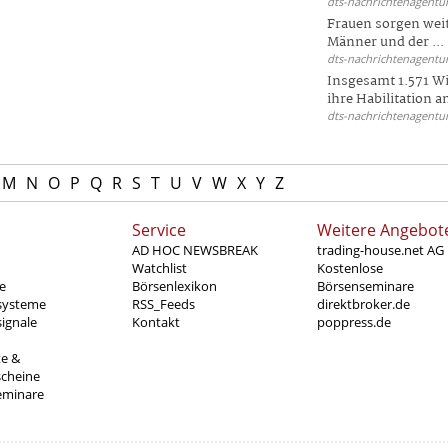
dts-nachrichtenagentur
Frauen sorgen weite
Männer und der ...
dts-nachrichtenagentur
Insgesamt 1.571 Wi
ihre Habilitation an
dts-nachrichtenagentur
M
N
O
P
Q
R
S
T
U
V
W
X
Y
Z
Service
Weitere Angebot
AD HOC NEWSBREAK
trading-house.net AG
Watchlist
Kostenlose
e
Börsenlexikon
Börsenseminare
systeme
RSS_Feeds
direktbroker.de
ignale
Kontakt
poppress.de
te &
scheine
eminare