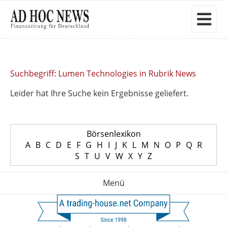
Suchbegriff: Lumen Technologies in Rubrik News
Leider hat Ihre Suche kein Ergebnisse geliefert.
Börsenlexikon
A
B
C
D
E
F
G
H
I
J
K
L
M
N
O
P
Q
R
S
T
U
V
W
X
Y
Z
Menü