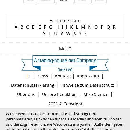
Börsenlexikon
A
B
C
D
E
F
G
H
I
J
K
L
M
N
O
P
Q
R
S
T
U
V
W
X
Y
Z
Menü
|
|
|
|
|
i
News
Kontakt
Impressum
|
|
Datenschutzerklärung
Hinweise zum Datenschutz
|
|
|
Über uns
Unsere Redaktion
Mike Steiner
2026 © Copyright
Wir verwenden Cookies, um Inhalte und Anzeigen zu
personalisieren, Funktionen für soziale Medien anbieten zu können
und die Zugriffe auf unsere Website zu analysieren. Außerdem geben
wir Informationen zu Ihrer Nutzung unserer Website an unsere