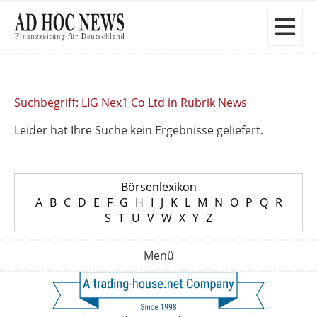
Suchbegriff: LIG Nex1 Co Ltd in Rubrik News
Leider hat Ihre Suche kein Ergebnisse geliefert.
Börsenlexikon
A
B
C
D
E
F
G
H
I
J
K
L
M
N
O
P
Q
R
S
T
U
V
W
X
Y
Z
Menü