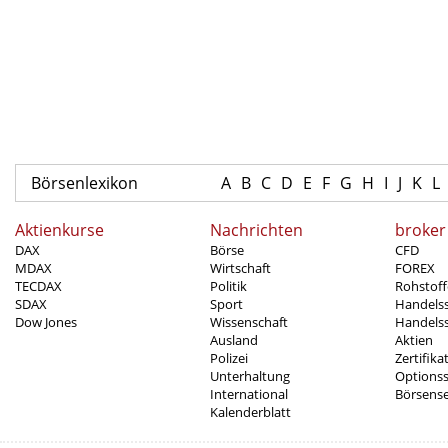
Börsenlexikon
A
B
C
D
E
F
G
H
I
J
K
L
Aktienkurse
Nachrichten
broker
DAX
Börse
CFD
MDAX
Wirtschaft
FOREX
TECDAX
Politik
Rohstoff
SDAX
Sport
Handels
Dow Jones
Wissenschaft
Handelss
Ausland
Aktien
Polizei
Zertifika
Unterhaltung
Options
International
Börsens
Kalenderblatt