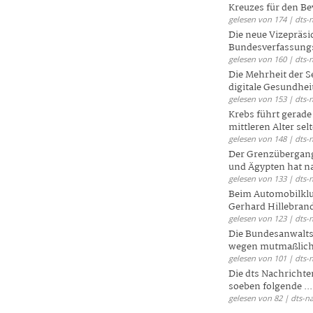
Kreuzes für den Be
gelesen von 174 | dts-
Die neue Vizepräsi
Bundesverfassungs
gelesen von 160 | dts-
Die Mehrheit der S
digitale Gesundhei
gelesen von 153 | dts-
Krebs führt gerad
mittleren Alter selt
gelesen von 148 | dts-
Der Grenzübergang
und Ägypten hat na
gelesen von 133 | dts-
Beim Automobilklu
Gerhard Hillebrand
gelesen von 123 | dts-
Die Bundesanwalts
wegen mutmaßliche
gelesen von 101 | dts-
Die dts Nachrichten
soeben folgende ...
gelesen von 82 | dts-n