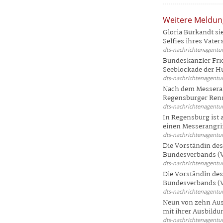
Weitere Meldu
Gloria Burkandt si
Selfies ihres Vaters 
dts-nachrichtenagentur
Bundeskanzler Frie
Seeblockade der Hut
dts-nachrichtenagentur
Nach dem Messeran
Regensburger Renn
dts-nachrichtenagentur
In Regensburg ist
einen Messerangriff
dts-nachrichtenagentur
Die Vorständin de
Bundesverbands (V
dts-nachrichtenagentur
Die Vorständin de
Bundesverbands (V
dts-nachrichtenagentur
Neun von zehn Aus
mit ihrer Ausbildun
dts-nachrichtenagentur