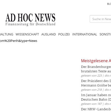
BL
HALTUNG
WISSENSCHAFT
AUSLAND
POLIZEI
INTERNATIONAL
SONSTI
hnom%20Penh&type=News
Meistgelesene A
Der Brandenburger 
brutalsten Texte aus
gelesen von 223 | dts-
Der Präsident des
Hermann Gröhe bek
gelesen von 218 | dts-
Im Januar haben nu
Deutschen Bahn (DB
gelesen von 187 | dts-
Der NRW-Landesbe