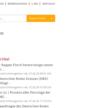
OGS
BÖRSENLEXIKON
RSS
WATCHLIST
Menü ein-/ausblenden
News Suche
GE
rtikel
Rapper Finch bereut einige seiner
 ...
nachrichtenagentur.de, 01.02.26 09:01 Uhr
 Deutschen Roten Kreuzes (DRK)
lagt ...
nachrichtenagentur.de, 01.02.26 01:00 Uhr
r 52 1 Prozent aller Fernzüge der
) ...
nachrichtenagentur.de, 01.02.26 17:10 Uhr
auftragte des Deutschen Roten