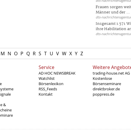
dts-nachrichtenagentur
Frauen sorgen weite
Männer und der ...
dts-nachrichtenagentur
Insgesamt 1.571 Wi
ihre Habilitation an
dts-nachrichtenagentur
M
N
O
P
Q
R
S
T
U
V
W
X
Y
Z
Service
Weitere Angebot
AD HOC NEWSBREAK
trading-house.net AG
Watchlist
Kostenlose
e
Börsenlexikon
Börsenseminare
systeme
RSS_Feeds
direktbroker.de
ignale
Kontakt
poppress.de
te &
scheine
eminare