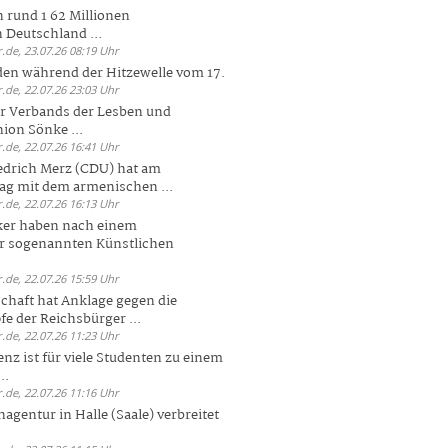
 rund 1 62 Millionen
n Deutschland ...
.de, 23.07.26 08:19 Uhr
den während der Hitzewelle vom 17.
.de, 22.07.26 23:03 Uhr
er Verbands der Lesben und
ion Sönke ...
.de, 22.07.26 16:41 Uhr
edrich Merz (CDU) hat am
g mit dem armenischen ...
.de, 22.07.26 16:13 Uhr
ker haben nach einem
er sogenannten Künstlichen
.de, 22.07.26 15:59 Uhr
chaft hat Anklage gegen die
 der Reichsbürger ...
.de, 22.07.26 11:23 Uhr
enz ist für viele Studenten zu einem
..
.de, 22.07.26 11:16 Uhr
agentur in Halle (Saale) verbreitet