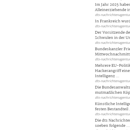
Im Jahr 2025 haben
Alleinerziehende i
dts-nachrichtenagentur
In Frankreich wur
dts-nachrichtenagentur
Der Vorsitzende d
Schwulen in der Un
dts-nachrichtenagentur
Bundeskanzler Fri
Mittwochnachmitta
dts-nachrichtenagentur
Mehrere EU-Politi
Hackerangriff ein
Intelligenz ...
dts-nachrichtenagentur
Die Bundesanwalts
mutmaßlichen Köpfe
dts-nachrichtenagentur
Künstliche Intellig
festen Bestandteil .
dts-nachrichtenagentur
Die dts Nachrichten
soeben folgende ...