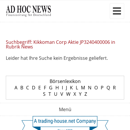
Suchbegriff: Kikkoman Corp Aktie JP3240400006 in
Rubrik News
Leider hat Ihre Suche kein Ergebnisse geliefert.
Börsenlexikon
A
B
C
D
E
F
G
H
I
J
K
L
M
N
O
P
Q
R
S
T
U
V
W
X
Y
Z
Menü