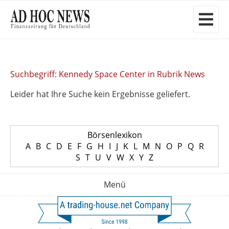
Suchbegriff: Kennedy Space Center in Rubrik News
Leider hat Ihre Suche kein Ergebnisse geliefert.
Börsenlexikon
A
B
C
D
E
F
G
H
I
J
K
L
M
N
O
P
Q
R
S
T
U
V
W
X
Y
Z
Menü