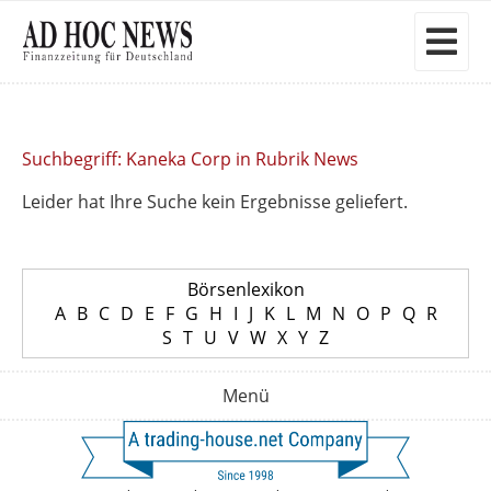
Suchbegriff: Kaneka Corp in Rubrik News
Leider hat Ihre Suche kein Ergebnisse geliefert.
Börsenlexikon
A
B
C
D
E
F
G
H
I
J
K
L
M
N
O
P
Q
R
S
T
U
V
W
X
Y
Z
Menü