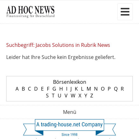
Suchbegriff: Jacobs Solutions in Rubrik News
Leider hat Ihre Suche kein Ergebnisse geliefert.
Börsenlexikon
A
B
C
D
E
F
G
H
I
J
K
L
M
N
O
P
Q
R
S
T
U
V
W
X
Y
Z
Menü