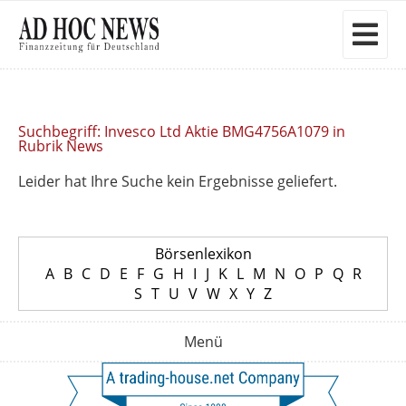
Suchbegriff: Invesco Ltd Aktie BMG4756A1079 in
Rubrik News
Leider hat Ihre Suche kein Ergebnisse geliefert.
Börsenlexikon
A
B
C
D
E
F
G
H
I
J
K
L
M
N
O
P
Q
R
S
T
U
V
W
X
Y
Z
Menü