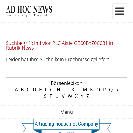
Suchbegriff: Indivior PLC Aktie GB00BYZ0C031 in
Rubrik News
Leider hat Ihre Suche kein Ergebnisse geliefert.
Börsenlexikon
A
B
C
D
E
F
G
H
I
J
K
L
M
N
O
P
Q
R
S
T
U
V
W
X
Y
Z
Menü