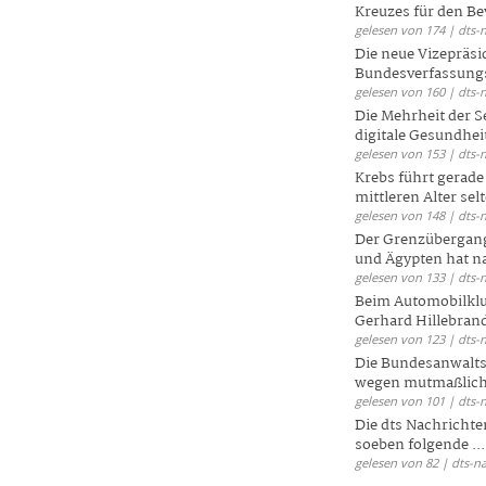
Kreuzes für den Be
gelesen von 174 | dts-
Die neue Vizepräsi
Bundesverfassungs
gelesen von 160 | dts-
Die Mehrheit der S
digitale Gesundhei
gelesen von 153 | dts-
Krebs führt gerad
mittleren Alter selt
gelesen von 148 | dts-
Der Grenzübergang
und Ägypten hat na
gelesen von 133 | dts-
Beim Automobilklu
Gerhard Hillebrand
gelesen von 123 | dts-
Die Bundesanwalts
wegen mutmaßliche
gelesen von 101 | dts-
Die dts Nachrichten
soeben folgende ...
gelesen von 82 | dts-n