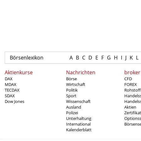
Börsenlexikon
A
B
C
D
E
F
G
H
I
J
K
L
Aktienkurse
Nachrichten
broker
DAX
Börse
CFD
MDAX
Wirtschaft
FOREX
TECDAX
Politik
Rohstoff
SDAX
Sport
Handels
Dow Jones
Wissenschaft
Handelss
Ausland
Aktien
Polizei
Zertifika
Unterhaltung
Options
International
Börsens
Kalenderblatt