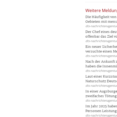
Weitere Meldu
Die Häufigkeit von 
Gebieten mit mensc
dts-nachrichtenagentur
Der Chef eines deu
offenbar das Ziel 
dts-nachrichtenagentur
Ein neuer Sicherhe
versuchte einen Me
dts-nachrichtenagentur
Nach der Ankunft 
haben die Innenmin
dts-nachrichtenagentur
Laut einer Kurzstu
Naturschutz Deutsc
dts-nachrichtenagentur
In einer Augsburge
zweifaches Tötungsd
dts-nachrichtenagentur
Im Jahr 2025 haben
Personen Leistunge
dts-nachrichtenagentur