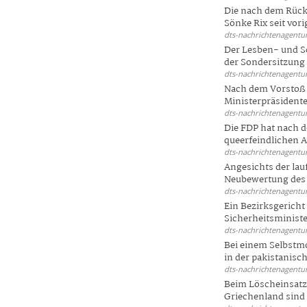
Die nach dem Rück
Sönke Rix seit vorig
dts-nachrichtenagentur
Der Lesben- und S
der Sondersitzung d
dts-nachrichtenagentur
Nach dem Vorstoß 
Ministerpräsidente
dts-nachrichtenagentur
Die FDP hat nach 
queerfeindlichen A
dts-nachrichtenagentur
Angesichts der la
Neubewertung des 
dts-nachrichtenagentur
Ein Bezirksgericht
Sicherheitsminister
dts-nachrichtenagentur
Bei einem Selbstmo
in der pakistanisch
dts-nachrichtenagentur
Beim Löscheinsatz
Griechenland sind .