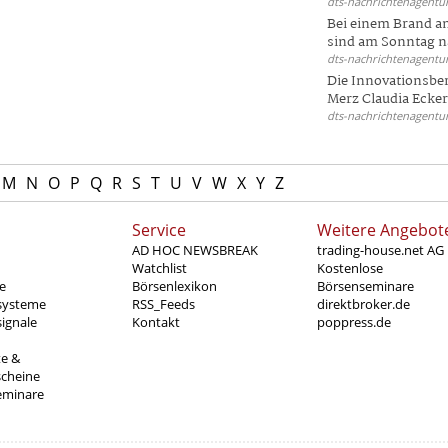
dts-nachrichtenagentur
Bei einem Brand a
sind am Sonntag na
dts-nachrichtenagentur
Die Innovationsber
Merz Claudia Eckert
dts-nachrichtenagentur
M
N
O
P
Q
R
S
T
U
V
W
X
Y
Z
Service
Weitere Angebot
AD HOC NEWSBREAK
trading-house.net AG
Watchlist
Kostenlose
e
Börsenlexikon
Börsenseminare
systeme
RSS_Feeds
direktbroker.de
ignale
Kontakt
poppress.de
te &
scheine
eminare