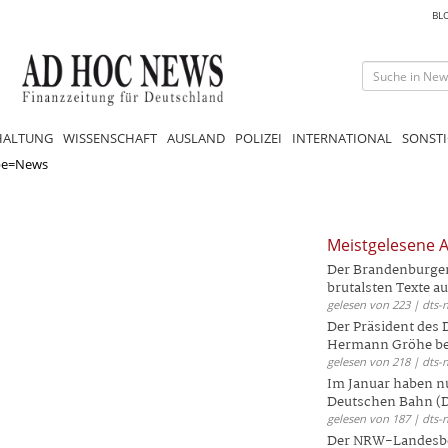
BL
HALTUNG
WISSENSCHAFT
AUSLAND
POLIZEI
INTERNATIONAL
SONSTI
pe=News
Meistgelesene A
Der Brandenburger 
brutalsten Texte aus
gelesen von 223 | dts-
Der Präsident des
Hermann Gröhe bek
gelesen von 218 | dts-
Im Januar haben nu
Deutschen Bahn (DB
gelesen von 187 | dts-
Der NRW-Landesbe