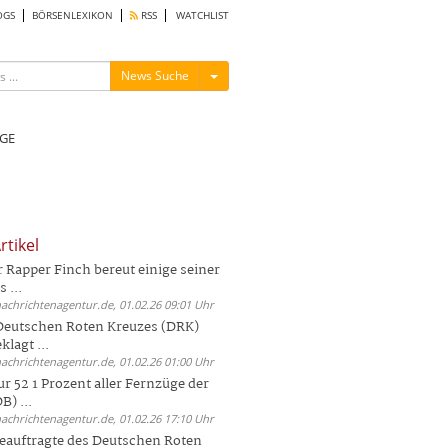
OGS
BÖRSENLEXIKON
RSS
WATCHLIST
Menü ein-/ausblenden
News Suche
GE
rtikel
Rapper Finch bereut einige seiner
 ...
nachrichtenagentur.de, 01.02.26 09:01 Uhr
 Deutschen Roten Kreuzes (DRK)
lagt ...
nachrichtenagentur.de, 01.02.26 01:00 Uhr
r 52 1 Prozent aller Fernzüge der
) ...
nachrichtenagentur.de, 01.02.26 17:10 Uhr
auftragte des Deutschen Roten