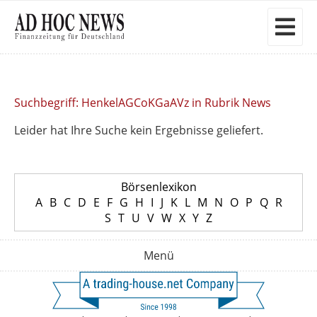
Suchbegriff: HenkelAGCoKGaAVz in Rubrik News
Leider hat Ihre Suche kein Ergebnisse geliefert.
Börsenlexikon
A
B
C
D
E
F
G
H
I
J
K
L
M
N
O
P
Q
R
S
T
U
V
W
X
Y
Z
Menü