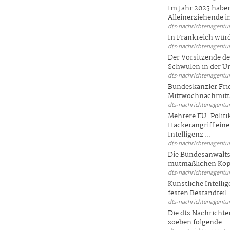
Im Jahr 2025 haben
Alleinerziehende i
dts-nachrichtenagentur
In Frankreich wur
dts-nachrichtenagentur
Der Vorsitzende d
Schwulen in der Un
dts-nachrichtenagentur
Bundeskanzler Fri
Mittwochnachmitta
dts-nachrichtenagentur
Mehrere EU-Politi
Hackerangriff ein
Intelligenz ...
dts-nachrichtenagentur
Die Bundesanwalts
mutmaßlichen Köpfe
dts-nachrichtenagentur
Künstliche Intellig
festen Bestandteil .
dts-nachrichtenagentur
Die dts Nachrichten
soeben folgende ...