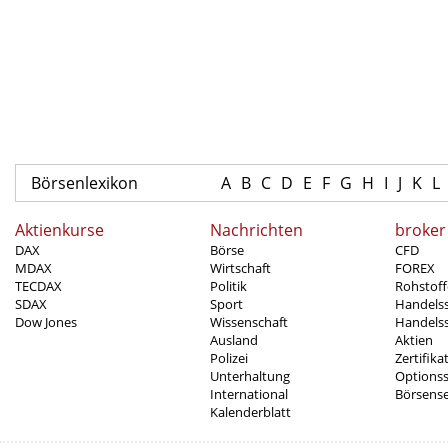
Börsenlexikon
A
B
C
D
E
F
G
H
I
J
K
L
Aktienkurse
Nachrichten
broker
DAX
Börse
CFD
MDAX
Wirtschaft
FOREX
TECDAX
Politik
Rohstoff
SDAX
Sport
Handels
Dow Jones
Wissenschaft
Handelss
Ausland
Aktien
Polizei
Zertifika
Unterhaltung
Options
International
Börsens
Kalenderblatt