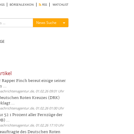
OGS
BÖRSENLEXIKON
RSS
WATCHLIST
Menü ein-/ausblenden
News Suche
GE
rtikel
Rapper Finch bereut einige seiner
 ...
nachrichtenagentur.de, 01.02.26 09:01 Uhr
 Deutschen Roten Kreuzes (DRK)
lagt ...
nachrichtenagentur.de, 01.02.26 01:00 Uhr
r 52 1 Prozent aller Fernzüge der
) ...
nachrichtenagentur.de, 01.02.26 17:10 Uhr
auftragte des Deutschen Roten