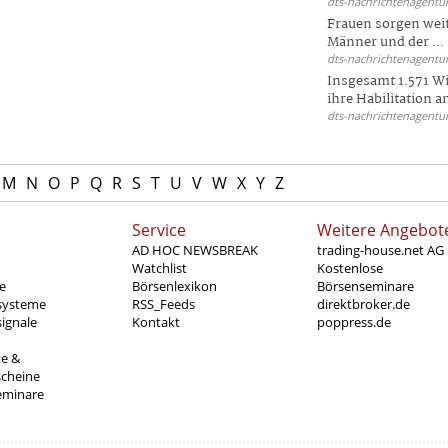
dts-nachrichtenagentur
Frauen sorgen weite
Männer und der ...
dts-nachrichtenagentur
Insgesamt 1.571 Wi
ihre Habilitation an
dts-nachrichtenagentur
M
N
O
P
Q
R
S
T
U
V
W
X
Y
Z
Service
Weitere Angebot
AD HOC NEWSBREAK
trading-house.net AG
Watchlist
Kostenlose
e
Börsenlexikon
Börsenseminare
systeme
RSS_Feeds
direktbroker.de
ignale
Kontakt
poppress.de
te &
scheine
eminare