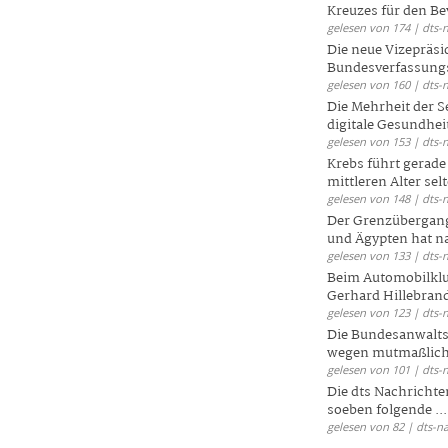
Kreuzes für den Be
gelesen von 174 | dts-
Die neue Vizepräsi
Bundesverfassungs
gelesen von 160 | dts-
Die Mehrheit der S
digitale Gesundhei
gelesen von 153 | dts-
Krebs führt gerad
mittleren Alter selt
gelesen von 148 | dts-
Der Grenzübergang
und Ägypten hat na
gelesen von 133 | dts-
Beim Automobilklu
Gerhard Hillebrand
gelesen von 123 | dts-
Die Bundesanwalts
wegen mutmaßliche
gelesen von 101 | dts-
Die dts Nachrichten
soeben folgende ...
gelesen von 82 | dts-n