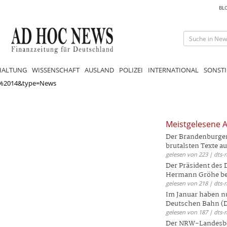
BL
HALTUNG
WISSENSCHAFT
AUSLAND
POLIZEI
INTERNATIONAL
SONSTI
0%2014&type=News
Meistgelesene A
Der Brandenburger 
brutalsten Texte aus
gelesen von 223 | dts-
Der Präsident des
Hermann Gröhe bek
gelesen von 218 | dts-
Im Januar haben nu
Deutschen Bahn (DB
gelesen von 187 | dts-
Der NRW-Landesbe