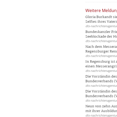
Weitere Meldu
Gloria Burkandt si
Selfies ihres Vaters 
dts-nachrichtenagentur
Bundeskanzler Frie
Seeblockade der Hut
dts-nachrichtenagentur
Nach dem Messeran
Regensburger Renn
dts-nachrichtenagentur
In Regensburg ist
einen Messerangriff
dts-nachrichtenagentur
Die Vorständin de
Bundesverbands (V
dts-nachrichtenagentur
Die Vorständin de
Bundesverbands (V
dts-nachrichtenagentur
Neun von zehn Aus
mit ihrer Ausbildun
dts-nachrichtenagentur