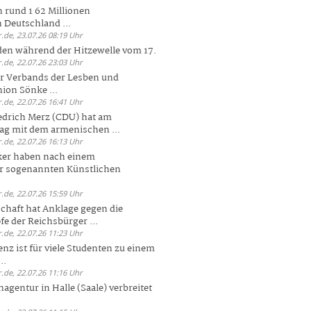
 rund 1 62 Millionen
n Deutschland ...
.de, 23.07.26 08:19 Uhr
den während der Hitzewelle vom 17.
.de, 22.07.26 23:03 Uhr
er Verbands der Lesben und
ion Sönke ...
.de, 22.07.26 16:41 Uhr
edrich Merz (CDU) hat am
g mit dem armenischen ...
.de, 22.07.26 16:13 Uhr
ker haben nach einem
er sogenannten Künstlichen
.de, 22.07.26 15:59 Uhr
chaft hat Anklage gegen die
 der Reichsbürger ...
.de, 22.07.26 11:23 Uhr
enz ist für viele Studenten zu einem
..
.de, 22.07.26 11:16 Uhr
agentur in Halle (Saale) verbreitet