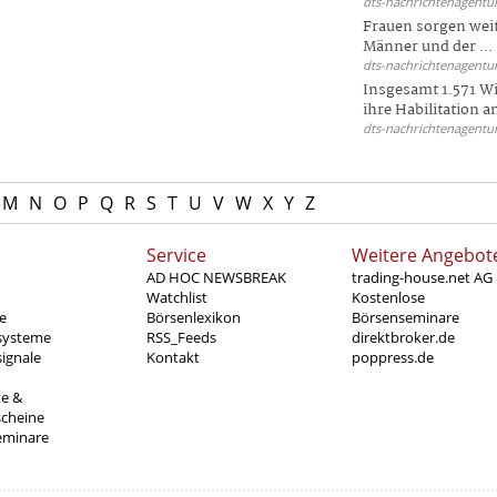
dts-nachrichtenagentur
Frauen sorgen weite
Männer und der ...
dts-nachrichtenagentur
Insgesamt 1.571 Wi
ihre Habilitation an
dts-nachrichtenagentur
M
N
O
P
Q
R
S
T
U
V
W
X
Y
Z
Service
Weitere Angebot
AD HOC NEWSBREAK
trading-house.net AG
Watchlist
Kostenlose
e
Börsenlexikon
Börsenseminare
systeme
RSS_Feeds
direktbroker.de
ignale
Kontakt
poppress.de
te &
scheine
eminare