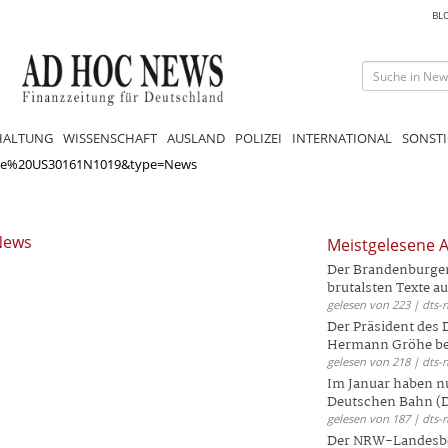
BL
HALTUNG
WISSENSCHAFT
AUSLAND
POLIZEI
INTERNATIONAL
SONSTI
tie%20US30161N1019&type=News
 News
Meistgelesene A
Der Brandenburger 
brutalsten Texte aus
gelesen von 223 | dts-
Der Präsident des
Hermann Gröhe bek
gelesen von 218 | dts-
Im Januar haben nu
Deutschen Bahn (DB
gelesen von 187 | dts-
Der NRW-Landesbe