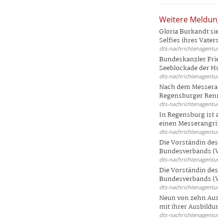
Weitere Meldu
Gloria Burkandt si
Selfies ihres Vaters 
dts-nachrichtenagentur
Bundeskanzler Frie
Seeblockade der Hut
dts-nachrichtenagentur
Nach dem Messeran
Regensburger Renn
dts-nachrichtenagentur
In Regensburg ist
einen Messerangriff
dts-nachrichtenagentur
Die Vorständin de
Bundesverbands (V
dts-nachrichtenagentur
Die Vorständin de
Bundesverbands (V
dts-nachrichtenagentur
Neun von zehn Aus
mit ihrer Ausbildun
dts-nachrichtenagentur