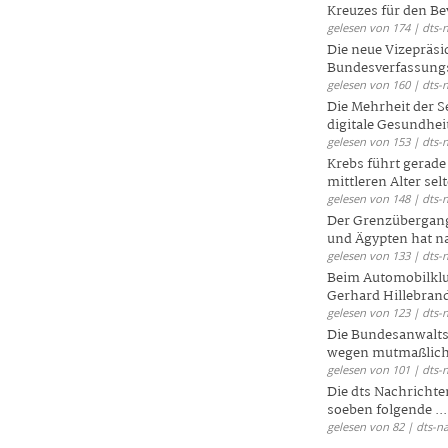
Kreuzes für den Be
gelesen von 174 | dts-
Die neue Vizepräsi
Bundesverfassungs
gelesen von 160 | dts-
Die Mehrheit der S
digitale Gesundhei
gelesen von 153 | dts-
Krebs führt gerad
mittleren Alter selt
gelesen von 148 | dts-
Der Grenzübergang
und Ägypten hat na
gelesen von 133 | dts-
Beim Automobilklu
Gerhard Hillebrand
gelesen von 123 | dts-
Die Bundesanwalts
wegen mutmaßliche
gelesen von 101 | dts-
Die dts Nachrichten
soeben folgende ...
gelesen von 82 | dts-n