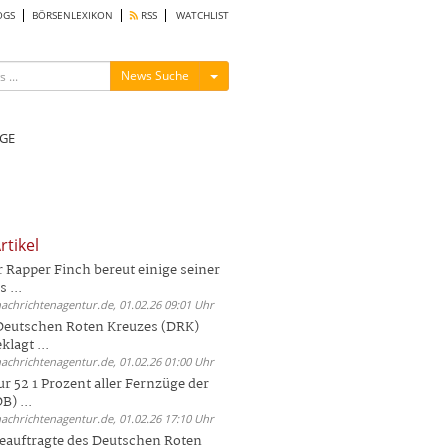
OGS
BÖRSENLEXIKON
RSS
WATCHLIST
Menü ein-/ausblenden
News Suche
GE
rtikel
Rapper Finch bereut einige seiner
 ...
nachrichtenagentur.de, 01.02.26 09:01 Uhr
 Deutschen Roten Kreuzes (DRK)
lagt ...
nachrichtenagentur.de, 01.02.26 01:00 Uhr
r 52 1 Prozent aller Fernzüge der
) ...
nachrichtenagentur.de, 01.02.26 17:10 Uhr
auftragte des Deutschen Roten