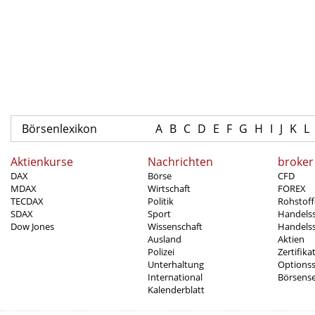
Börsenlexikon
A
B
C
D
E
F
G
H
I
J
K
L
Aktienkurse
Nachrichten
broker
DAX
Börse
CFD
MDAX
Wirtschaft
FOREX
TECDAX
Politik
Rohstoff
SDAX
Sport
Handels
Dow Jones
Wissenschaft
Handelss
Ausland
Aktien
Polizei
Zertifika
Unterhaltung
Options
International
Börsens
Kalenderblatt