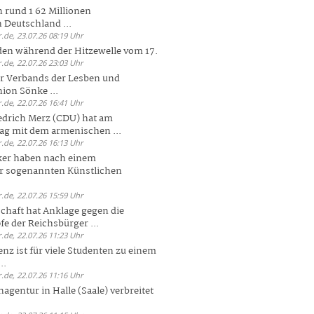
 rund 1 62 Millionen
n Deutschland ...
.de, 23.07.26 08:19 Uhr
den während der Hitzewelle vom 17.
.de, 22.07.26 23:03 Uhr
er Verbands der Lesben und
ion Sönke ...
.de, 22.07.26 16:41 Uhr
edrich Merz (CDU) hat am
g mit dem armenischen ...
.de, 22.07.26 16:13 Uhr
ker haben nach einem
er sogenannten Künstlichen
.de, 22.07.26 15:59 Uhr
chaft hat Anklage gegen die
 der Reichsbürger ...
.de, 22.07.26 11:23 Uhr
enz ist für viele Studenten zu einem
..
.de, 22.07.26 11:16 Uhr
agentur in Halle (Saale) verbreitet