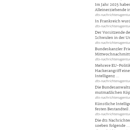
Im Jahr 2025 haben
Alleinerziehende i
dts-nachrichtenagentur
In Frankreich wur
dts-nachrichtenagentur
Der Vorsitzende d
Schwulen in der Un
dts-nachrichtenagentur
Bundeskanzler Fri
Mittwochnachmitta
dts-nachrichtenagentur
Mehrere EU-Politi
Hackerangriff ein
Intelligenz ...
dts-nachrichtenagentur
Die Bundesanwalts
mutmaßlichen Köpfe
dts-nachrichtenagentur
Künstliche Intellig
festen Bestandteil .
dts-nachrichtenagentur
Die dts Nachrichten
soeben folgende ...